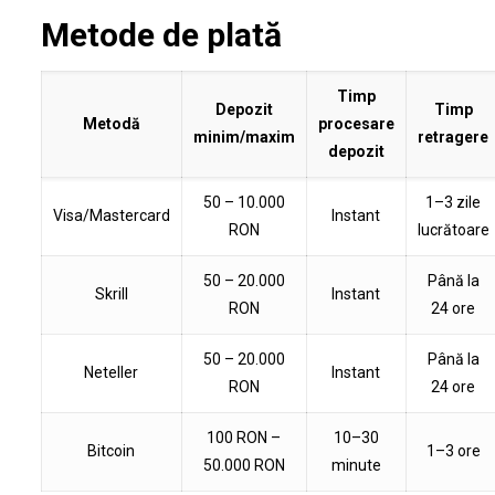
Metode de plată
Timp
Depozit
Timp
Metodă
procesare
minim/maxim
retragere
depozit
50 – 10.000
1–3 zile
Visa/Mastercard
Instant
RON
lucrătoare
50 – 20.000
Până la
Skrill
Instant
RON
24 ore
50 – 20.000
Până la
Neteller
Instant
RON
24 ore
100 RON –
10–30
Bitcoin
1–3 ore
50.000 RON
minute