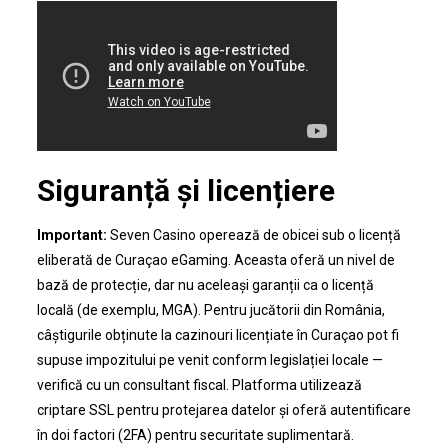
Siguranță și licențiere
Important:
Seven Casino operează de obicei sub o licență
eliberată de Curaçao eGaming. Aceasta oferă un nivel de
bază de protecție, dar nu aceleași garanții ca o licență
locală (de exemplu, MGA). Pentru jucătorii din România,
câștigurile obținute la cazinouri licențiate în Curaçao pot fi
supuse impozitului pe venit conform legislației locale —
verifică cu un consultant fiscal. Platforma utilizează
criptare SSL pentru protejarea datelor și oferă autentificare
în doi factori (2FA) pentru securitate suplimentară.