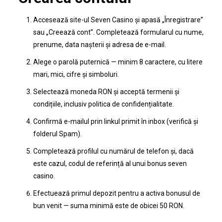
Accesează site-ul Seven Casino și apasă „Înregistrare”
sau „Creează cont”. Completează formularul cu nume,
prenume, data nașterii și adresa de e-mail.
Alege o parolă puternică — minim 8 caractere, cu litere
mari, mici, cifre și simboluri.
Selectează moneda RON și acceptă termenii și
condițiile, inclusiv politica de confidențialitate.
Confirmă e-mailul prin linkul primit în inbox (verifică și
folderul Spam).
Completează profilul cu numărul de telefon și, dacă
este cazul, codul de referință al unui bonus seven
casino.
Efectuează primul depozit pentru a activa bonusul de
bun venit — suma minimă este de obicei 50 RON.