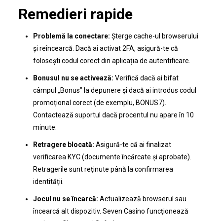
Remedieri rapide
Problemă la conectare:
Șterge cache-ul browserului
și reîncearcă. Dacă ai activat 2FA, asigură-te că
folosești codul corect din aplicația de autentificare.
Bonusul nu se activează:
Verifică dacă ai bifat
câmpul „Bonus” la depunere și dacă ai introdus codul
promoțional corect (de exemplu, BONUS7).
Contactează suportul dacă procentul nu apare în 10
minute.
Retragere blocată:
Asigură-te că ai finalizat
verificarea KYC (documente încărcate și aprobate).
Retragerile sunt reținute până la confirmarea
identității.
Jocul nu se încarcă:
Actualizează browserul sau
încearcă alt dispozitiv. Seven Casino funcționează