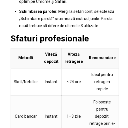
optim pe Chrome și Safari.
Schimbarea parolei:
Mergi la setări cont, selectează
„Schimbare parolă” și urmează instrucțiunile. Parola
nouă trebuie să difere de ultimele 3 utilizate.
Sfaturi profesionale
Viteză
Viteză
Metodă
Recomandare
depozit
retragere
Ideal pentru
Skrill/Neteller
Instant
~24 ore
retrageri
rapide
Folosește
pentru
Card bancar
Instant
1–3 zile
depozit,
retrage prin e-