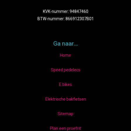
KVK-nummer: 94847460
BTW-nummer: 866912307B01
Ga naar…
Home
Speed pedelecs
E bikes
Elektrische bakfietsen
Sitemap
Plan een proefrit