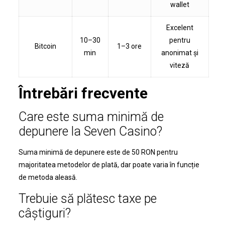
wallet
Excelent
10–30
pentru
Bitcoin
1–3 ore
min
anonimat și
viteză
Întrebări frecvente
Care este suma minimă de
depunere la Seven Casino?
Suma minimă de depunere este de 50 RON pentru
majoritatea metodelor de plată, dar poate varia în funcție
de metoda aleasă.
Trebuie să plătesc taxe pe
câștiguri?