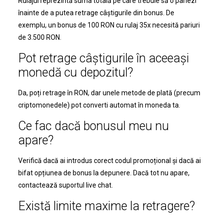
Rulajul reprezintă suma totală pe care trebuie să o pariezi
înainte de a putea retrage câștigurile din bonus. De
exemplu, un bonus de 100 RON cu rulaj 35x necesită pariuri
de 3.500 RON.
Pot retrage câștigurile în aceeași
monedă cu depozitul?
Da, poți retrage în RON, dar unele metode de plată (precum
criptomonedele) pot converti automat în moneda ta.
Ce fac dacă bonusul meu nu
apare?
Verifică dacă ai introdus corect codul promoțional și dacă ai
bifat opțiunea de bonus la depunere. Dacă tot nu apare,
contactează suportul live chat.
Există limite maxime la retragere?