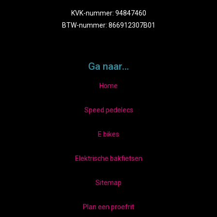
KVK-nummer: 94847460
BTW-nummer: 866912307B01
Ga naar…
Home
Speed pedelecs
E bikes
Elektrische bakfietsen
Sitemap
Plan een proefrit