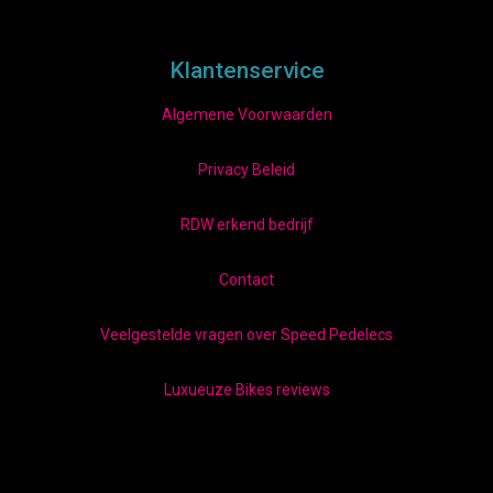
Klantenservice
Algemene Voorwaarden
Privacy Beleid
RDW erkend bedrijf
Contact
Veelgestelde vragen over Speed Pedelecs
Luxueuze Bikes reviews