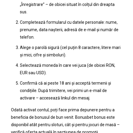
„Înregistrare” – de obicei situat în colțul din dreapta
sus.
Completează formularul cu datele personale: nume,
prenume, data nașterii, adresă de e-mail și număr de
telefon.
Alege o parolă sigură (cel puțin 8 caractere, litere mari
și mici, cifre și simboluri).
Selectează moneda în care vei juca (de obicei RON,
EUR sau USD).
Confirmă că ai peste 18 ani și acceptă termenii și
condițiile. După trimitere, vei primi un e-mail de
activare – accesează linkul din mesaj.
Odată activat contul, poți face prima depunere pentru a
beneficia de bonusul de bun venit. Bonusbet bonus este
disponibil atât pentru sloturi, cât și pentru jocuri de masă –
verifică oferta actuală în secțiunea de promoții.