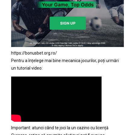
https://bonusbet.org.ro/
Pentru a înțelege mai bine mecanica jocurilor, poți urmări
un tutorial video:
Important: atunci când te joci la un cazino cu licență