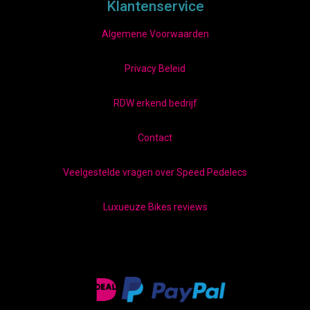
Klantenservice
Algemene Voorwaarden
Privacy Beleid
RDW erkend bedrijf
Contact
Veelgestelde vragen over Speed Pedelecs
Luxueuze Bikes reviews