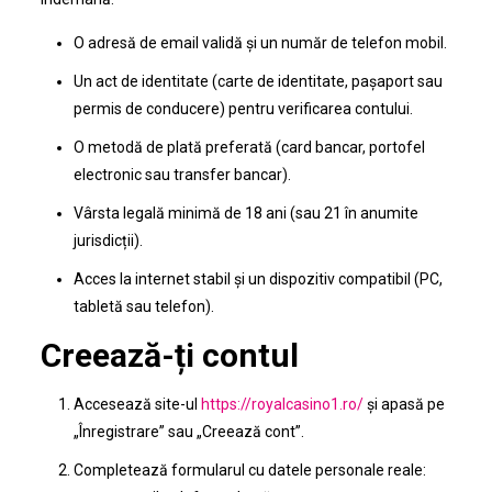
O adresă de email validă și un număr de telefon mobil.
Un act de identitate (carte de identitate, pașaport sau
permis de conducere) pentru verificarea contului.
O metodă de plată preferată (card bancar, portofel
electronic sau transfer bancar).
Vârsta legală minimă de 18 ani (sau 21 în anumite
jurisdicții).
Acces la internet stabil și un dispozitiv compatibil (PC,
tabletă sau telefon).
Creează-ți contul
Accesează site-ul
https://royalcasino1.ro/
și apasă pe
„Înregistrare” sau „Creează cont”.
Completează formularul cu datele personale reale: