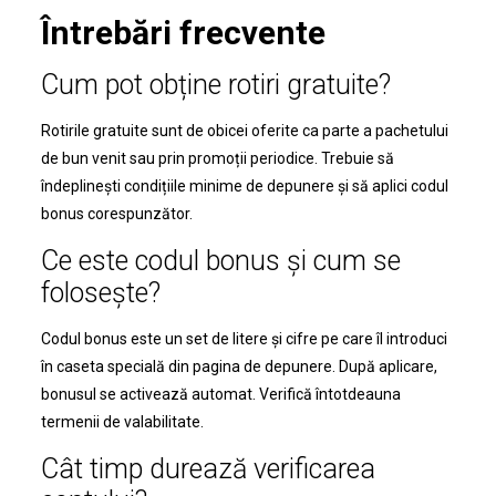
Întrebări frecvente
Cum pot obține rotiri gratuite?
Rotirile gratuite sunt de obicei oferite ca parte a pachetului
de bun venit sau prin promoții periodice. Trebuie să
îndeplinești condițiile minime de depunere și să aplici codul
bonus corespunzător.
Ce este codul bonus și cum se
folosește?
Codul bonus este un set de litere și cifre pe care îl introduci
în caseta specială din pagina de depunere. După aplicare,
bonusul se activează automat. Verifică întotdeauna
termenii de valabilitate.
Cât timp durează verificarea