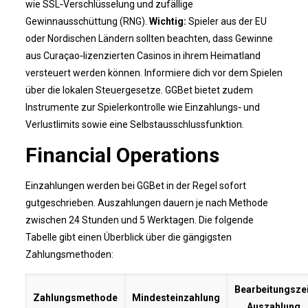
wie SSL‑Verschlüsselung und zufällige
Gewinnausschüttung (RNG).
Wichtig:
Spieler aus der EU
oder Nordischen Ländern sollten beachten, dass Gewinne
aus Curaçao‑lizenzierten Casinos in ihrem Heimatland
versteuert werden können. Informiere dich vor dem Spielen
über die lokalen Steuergesetze. GGBet bietet zudem
Instrumente zur Spielerkontrolle wie Einzahlungs‑ und
Verlustlimits sowie eine Selbstausschlussfunktion.
Financial Operations
Einzahlungen werden bei GGBet in der Regel sofort
gutgeschrieben. Auszahlungen dauern je nach Methode
zwischen 24 Stunden und 5 Werktagen. Die folgende
Tabelle gibt einen Überblick über die gängigsten
Zahlungsmethoden:
Bearbeitungszei
Zahlungsmethode
Mindesteinzahlung
Auszahlung