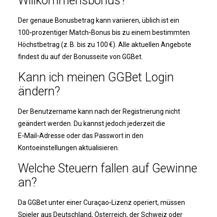
Willkommensbonus?
Der genaue Bonusbetrag kann variieren, üblich ist ein
100‑prozentiger Match‑Bonus bis zu einem bestimmten
Höchstbetrag (z. B. bis zu 100 €). Alle aktuellen Angebote
findest du auf der Bonusseite von GGBet.
Kann ich meinen GGBet Login
ändern?
Der Benutzername kann nach der Registrierung nicht
geändert werden. Du kannst jedoch jederzeit die
E‑Mail‑Adresse oder das Passwort in den
Kontoeinstellungen aktualisieren.
Welche Steuern fallen auf Gewinne
an?
Da GGBet unter einer Curaçao‑Lizenz operiert, müssen
Spieler aus Deutschland, Österreich, der Schweiz oder