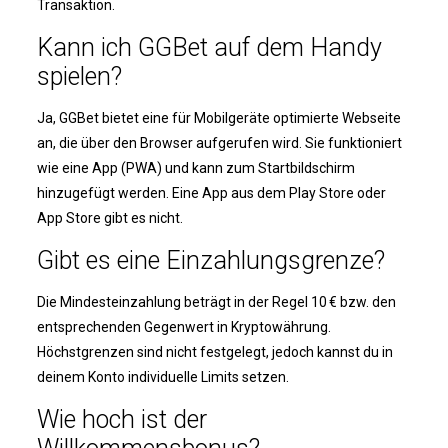
Transaktion.
Kann ich GGBet auf dem Handy
spielen?
Ja, GGBet bietet eine für Mobilgeräte optimierte Webseite
an, die über den Browser aufgerufen wird. Sie funktioniert
wie eine App (PWA) und kann zum Startbildschirm
hinzugefügt werden. Eine App aus dem Play Store oder
App Store gibt es nicht.
Gibt es eine Einzahlungsgrenze?
Die Mindesteinzahlung beträgt in der Regel 10 € bzw. den
entsprechenden Gegenwert in Kryptowährung.
Höchstgrenzen sind nicht festgelegt, jedoch kannst du in
deinem Konto individuelle Limits setzen.
Wie hoch ist der