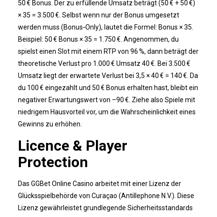
50 € Bonus. Der zu erfüllende Umsatz beträgt (50 € + 50 €)
× 35 = 3.500 €. Selbst wenn nur der Bonus umgesetzt
werden muss (Bonus‑Only), lautet die Formel: Bonus × 35.
Beispiel: 50 € Bonus × 35 = 1.750 €. Angenommen, du
spielst einen Slot mit einem RTP von 96 %, dann beträgt der
theoretische Verlust pro 1.000 € Umsatz 40 €. Bei 3.500 €
Umsatz liegt der erwartete Verlust bei 3,5 × 40 € = 140 €. Da
du 100 € eingezahlt und 50 € Bonus erhalten hast, bleibt ein
negativer Erwartungswert von –90 €. Ziehe also Spiele mit
niedrigem Hausvorteil vor, um die Wahrscheinlichkeit eines
Gewinns zu erhöhen.
Licence & Player
Protection
Das GGBet Online Casino arbeitet mit einer Lizenz der
Glücksspielbehörde von Curaçao (Antillephone N.V.). Diese
Lizenz gewährleistet grundlegende Sicherheitsstandards