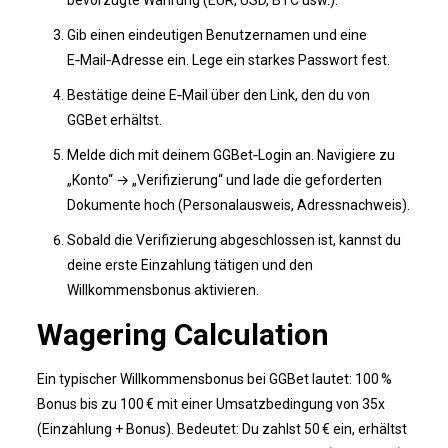
bevorzugte Währung (EUR, USD, BTC usw.).
Gib einen eindeutigen Benutzernamen und eine
E‑Mail‑Adresse ein. Lege ein starkes Passwort fest.
Bestätige deine E‑Mail über den Link, den du von
GGBet erhältst.
Melde dich mit deinem GGBet‑Login an. Navigiere zu
„Konto“ → „Verifizierung“ und lade die geforderten
Dokumente hoch (Personalausweis, Adressnachweis).
Sobald die Verifizierung abgeschlossen ist, kannst du
deine erste Einzahlung tätigen und den
Willkommensbonus aktivieren.
Wagering Calculation
Ein typischer Willkommensbonus bei GGBet lautet: 100 %
Bonus bis zu 100 € mit einer Umsatzbedingung von 35x
(Einzahlung + Bonus). Bedeutet: Du zahlst 50 € ein, erhältst