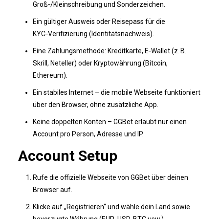
Groß‑/Kleinschreibung und Sonderzeichen.
Ein gültiger Ausweis oder Reisepass für die
KYC‑Verifizierung (Identitätsnachweis).
Eine Zahlungsmethode: Kreditkarte, E‑Wallet (z. B.
Skrill, Neteller) oder Kryptowährung (Bitcoin,
Ethereum).
Ein stabiles Internet – die mobile Webseite funktioniert
über den Browser, ohne zusätzliche App.
Keine doppelten Konten – GGBet erlaubt nur einen
Account pro Person, Adresse und IP.
Account Setup
Rufe die offizielle Webseite von GGBet über deinen
Browser auf.
Klicke auf „Registrieren“ und wähle dein Land sowie