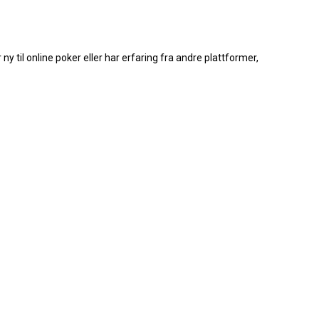
 til online poker eller har erfaring fra andre plattformer,