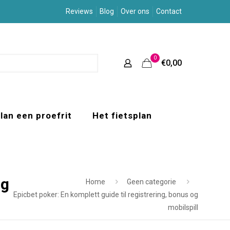
Reviews
Blog
Over ons
Contact
0
€0,00
lan een proefrit
Het fietsplan
og
Home
Geen categorie
Epicbet poker: En komplett guide til registrering, bonus og
mobilspill