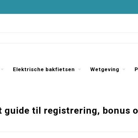
Elektrische bakfietsen
Wetgeving
P
 guide til registrering, bonus 