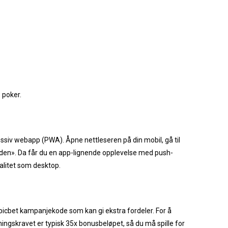
 poker.
essiv webapp (PWA). Åpne nettleseren på din mobil, gå til
rtsiden». Da får du en app-lignende opplevelse med push-
alitet som desktop.
 Epicbet kampanjekode som kan gi ekstra fordeler. For å
ningskravet er typisk 35x bonusbeløpet, så du må spille for