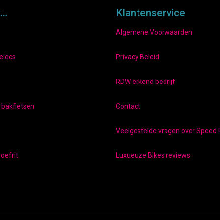
r…
Klantenservice
Algemene Voorwaarden
elecs
Privacy Beleid
RDW erkend bedrijf
e bakfietsen
Contact
Veelgestelde vragen over Speed 
oefrit
Luxueuze Bikes reviews