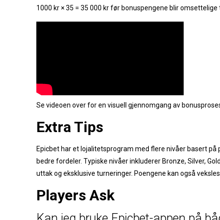
1000 kr × 35 = 35 000 kr før bonuspengene blir omsettelige til 
Se videoen over for en visuell gjennomgang av bonusprose
Extra Tips
Epicbet har et lojalitetsprogram med flere nivåer basert på 
bedre fordeler. Typiske nivåer inkluderer Bronze, Silver, G
uttak og eksklusive turneringer. Poengene kan også veksles 
Players Ask
Kan jeg bruke Epicbet-appen på bå