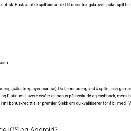
uttak. Husk at ulike spill bidrar ulikt til omsetningskravet; pokerspill te
ssen.
poeng (såkalte «player points»). Du tjener poeng ved å spille cash games
old og Platinum. Lavere nivåer gir bonus på innskudd og cashback, mens 
inn i bonuskreditt eller premier. Sjekk om du kvalifiserer for å bli med
de iOS og Android?