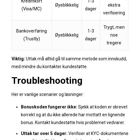
Kredittkort
1-3
Øyeblikkelig
ekstra
(Visa/MC)
dager
verifisering
Trygt, men
Bankoverføring
1-3
Øyeblikkelig
noe
(Trustly)
dager
tregere
Viktig:
Uttak må alltid gå til samme metode som innskudd,
med mindre du kontakter kundestøtte.
Troubleshooting
Her er vanlige scenarier og løsninger:
Bonuskoden fungerer ikke:
Sjekk at koden er skrevet
korrekt og at du ikke allerede har mottatt en lignende
bonus. Kontakt kundestøtte hvis problemet vedvarer.
Uttak tar over 5 dager:
Verifiser at KYC-dokumentene