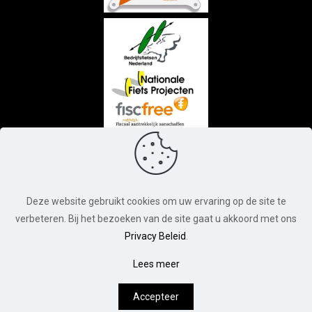
Deze website gebruikt cookies om uw ervaring op de site te
verbeteren. Bij het bezoeken van de site gaat u akkoord met ons
© Luxueuze Bikes. Alle rechten voorbehouden. 2026 |
Privacy Beleid
.
Webdesign:
Chuck's Webdesign
0
Lees meer
Accepteer