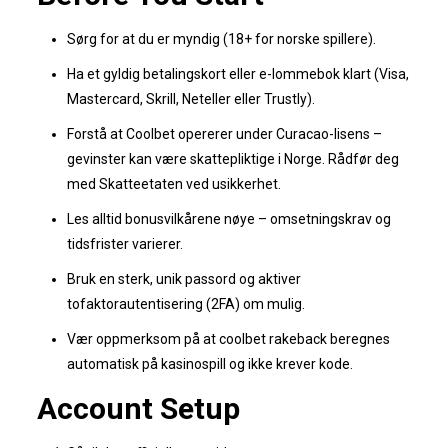
Sørg for at du er myndig (18+ for norske spillere).
Ha et gyldig betalingskort eller e-lommebok klart (Visa,
Mastercard, Skrill, Neteller eller Trustly).
Forstå at Coolbet opererer under Curacao-lisens –
gevinster kan være skattepliktige i Norge. Rådfør deg
med Skatteetaten ved usikkerhet.
Les alltid bonusvilkårene nøye – omsetningskrav og
tidsfrister varierer.
Bruk en sterk, unik passord og aktiver
tofaktorautentisering (2FA) om mulig.
Vær oppmerksom på at coolbet rakeback beregnes
automatisk på kasinospill og ikke krever kode.
Account Setup