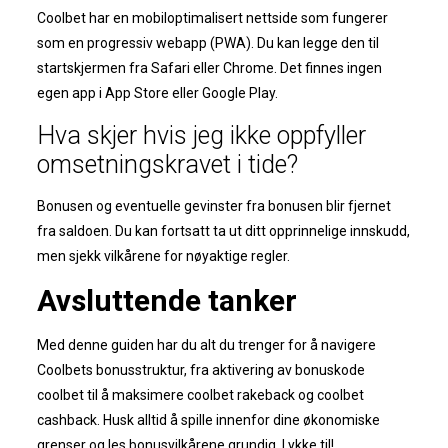
Coolbet har en mobiloptimalisert nettside som fungerer
som en progressiv webapp (PWA). Du kan legge den til
startskjermen fra Safari eller Chrome. Det finnes ingen
egen app i App Store eller Google Play.
Hva skjer hvis jeg ikke oppfyller
omsetningskravet i tide?
Bonusen og eventuelle gevinster fra bonusen blir fjernet
fra saldoen. Du kan fortsatt ta ut ditt opprinnelige innskudd,
men sjekk vilkårene for nøyaktige regler.
Avsluttende tanker
Med denne guiden har du alt du trenger for å navigere
Coolbets bonusstruktur, fra aktivering av bonuskode
coolbet til å maksimere coolbet rakeback og coolbet
cashback. Husk alltid å spille innenfor dine økonomiske
grenser og les bonusvilkårene grundig. Lykke til!