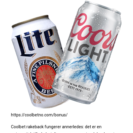
https://coolbetno.com/bonus/
Coolbet rakeback fungerer annerledes: det er en