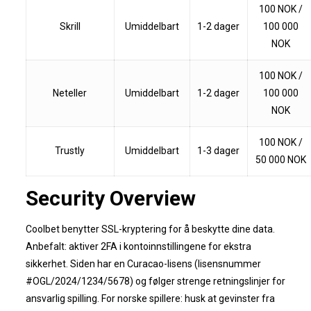
100 NOK /
Skrill
Umiddelbart
1-2 dager
100 000
NOK
100 NOK /
Neteller
Umiddelbart
1-2 dager
100 000
NOK
100 NOK /
Trustly
Umiddelbart
1-3 dager
50 000 NOK
Security Overview
Coolbet benytter SSL-kryptering for å beskytte dine data.
Anbefalt: aktiver 2FA i kontoinnstillingene for ekstra
sikkerhet. Siden har en Curacao-lisens (lisensnummer
#OGL/2024/1234/5678) og følger strenge retningslinjer for
ansvarlig spilling. For norske spillere: husk at gevinster fra