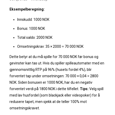
Eksempelberegning:
Innskudd: 1000 NOK
Bonus: 1000 NOK
Total saldo: 2000 NOK
Omsetningskrav: 35 × 2000 = 70 000 NOK
Dette betyr at du må spille for 70 000 NOK før bonus og
gevinster kan tas ut. Hvis du spiller spilleautomater med en
gjennomsnittlig RTP på 96% (husets fordel 4%), blir
forventet tap under omsetningen: 70 000 × 0,04 = 2800
NOK. Siden bonusen er 1000 NOK, har du en negativ
forventet verdi på 1800 NOK i dette tilfellet.
Tips:
Velg spill
med lav husfordel (som blackjack eller videopoker) for å
redusere tapet, men sjekk at de teller 100% mot
omsetningskravet.