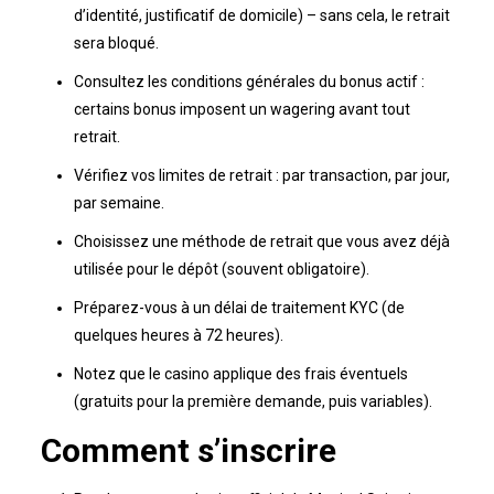
d’identité, justificatif de domicile) – sans cela, le retrait
sera bloqué.
Consultez les conditions générales du bonus actif :
certains bonus imposent un wagering avant tout
retrait.
Vérifiez vos limites de retrait : par transaction, par jour,
par semaine.
Choisissez une méthode de retrait que vous avez déjà
utilisée pour le dépôt (souvent obligatoire).
Préparez-vous à un délai de traitement KYC (de
quelques heures à 72 heures).
Notez que le casino applique des frais éventuels
(gratuits pour la première demande, puis variables).
Comment s’inscrire