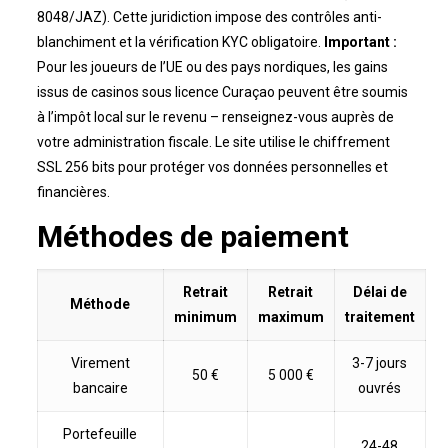
8048/JAZ). Cette juridiction impose des contrôles anti-
blanchiment et la vérification KYC obligatoire.
Important :
Pour les joueurs de l’UE ou des pays nordiques, les gains
issus de casinos sous licence Curaçao peuvent être soumis
à l’impôt local sur le revenu – renseignez-vous auprès de
votre administration fiscale. Le site utilise le chiffrement
SSL 256 bits pour protéger vos données personnelles et
financières.
Méthodes de paiement
Retrait
Retrait
Délai de
Méthode
minimum
maximum
traitement
Virement
3-7 jours
50 €
5 000 €
bancaire
ouvrés
Portefeuille
24-48