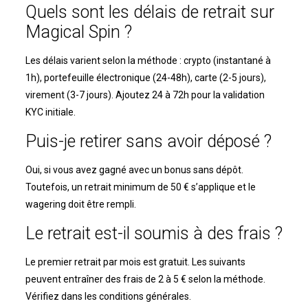
Quels sont les délais de retrait sur
Magical Spin ?
Les délais varient selon la méthode : crypto (instantané à
1h), portefeuille électronique (24-48h), carte (2-5 jours),
virement (3-7 jours). Ajoutez 24 à 72h pour la validation
KYC initiale.
Puis-je retirer sans avoir déposé ?
Oui, si vous avez gagné avec un bonus sans dépôt.
Toutefois, un retrait minimum de 50 € s’applique et le
wagering doit être rempli.
Le retrait est-il soumis à des frais ?
Le premier retrait par mois est gratuit. Les suivants
peuvent entraîner des frais de 2 à 5 € selon la méthode.
Vérifiez dans les conditions générales.