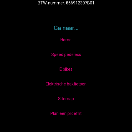
BTW-nummer: 866912307B01
Ga naar…
Home
Speed pedelecs
E bikes
Elektrische bakfietsen
Sitemap
Plan een proefrit