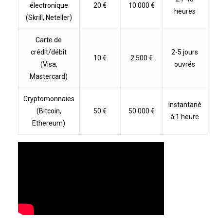
électronique
20 €
10 000 €
heures
(Skrill, Neteller)
Carte de
crédit/débit
2-5 jours
10 €
2 500 €
(Visa,
ouvrés
Mastercard)
Cryptomonnaies
Instantané
(Bitcoin,
50 €
50 000 €
à 1 heure
Ethereum)