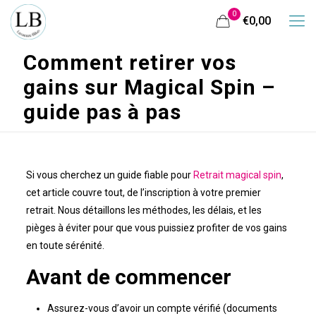
0
€0,00
Comment retirer vos
gains sur Magical Spin –
guide pas à pas
Si vous cherchez un guide fiable pour
Retrait magical spin
,
cet article couvre tout, de l’inscription à votre premier
retrait. Nous détaillons les méthodes, les délais, et les
pièges à éviter pour que vous puissiez profiter de vos gains
en toute sérénité.
Avant de commencer
Assurez-vous d’avoir un compte vérifié (documents