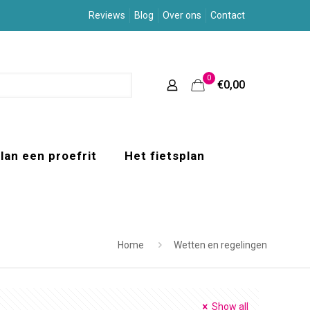
Reviews
Blog
Over ons
Contact
0
€0,00
lan een proefrit
Het fietsplan
Home
Wetten en regelingen
Show all