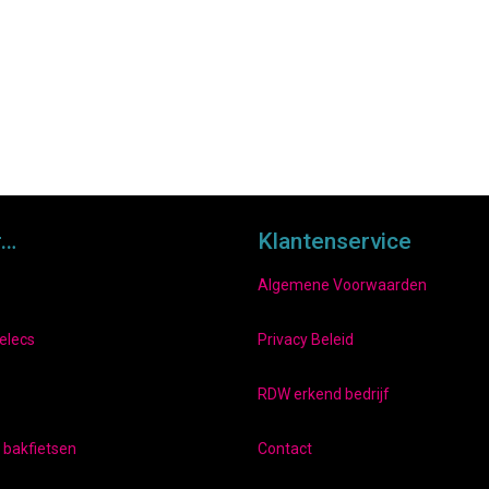
r…
Klantenservice
Algemene Voorwaarden
elecs
Privacy Beleid
RDW erkend bedrijf
e bakfietsen
Contact