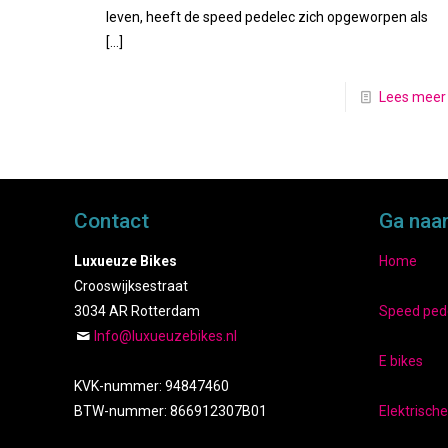
leven, heeft de speed pedelec zich opgeworpen als
[…]
Lees meer
Contact
Ga naa
Luxueuze Bikes
Home
Crooswijksestraat
3034 AR Rotterdam
Speed ped
Info@luxueuzebikes.nl
E bikes
KVK-nummer: 94847460
BTW-nummer: 866912307B01
Elektrisch