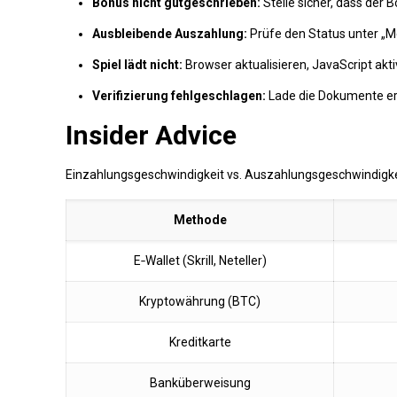
Bonus nicht gutgeschrieben:
Stelle sicher, dass der
Ausbleibende Auszahlung:
Prüfe den Status unter „M
Spiel lädt nicht:
Browser aktualisieren, JavaScript akt
Verifizierung fehlgeschlagen:
Lade die Dokumente erne
Insider Advice
Einzahlungsgeschwindigkeit vs. Auszahlungsgeschwindigkeit
Methode
E‑Wallet (Skrill, Neteller)
Kryptowährung (BTC)
Kreditkarte
Banküberweisung