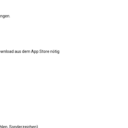
ungen.
Download aus dem App Store nötig
hlen, Sonderzeichen).