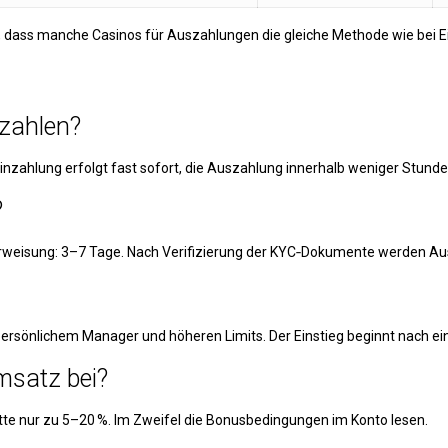
e, dass manche Casinos für Auszahlungen die gleiche Methode wie bei E
zahlen?
Einzahlung erfolgt fast sofort, die Auszahlung innerhalb weniger Stunde
?
erweisung: 3–7 Tage. Nach Verifizierung der KYC‑Dokumente werden Aus
ersönlichem Manager und höheren Limits. Der Einstieg beginnt nach ein
msatz bei?
ette nur zu 5–20 %. Im Zweifel die Bonusbedingungen im Konto lesen.