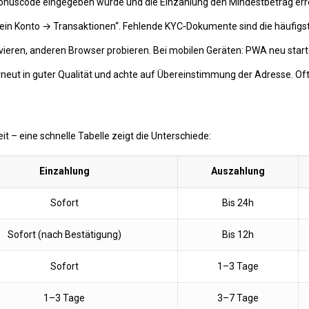
 Bonuscode eingegeben wurde und die Einzahlung den Mindestbetrag err
ein Konto → Transaktionen“. Fehlende KYC‑Dokumente sind die häufigs
ivieren, anderen Browser probieren. Bei mobilen Geräten: PWA neu start
ut in guter Qualität und achte auf Übereinstimmung der Adresse. Oft hi
 – eine schnelle Tabelle zeigt die Unterschiede:
Einzahlung
Auszahlung
Sofort
Bis 24h
Sofort (nach Bestätigung)
Bis 12h
Sofort
1–3 Tage
1–3 Tage
3–7 Tage