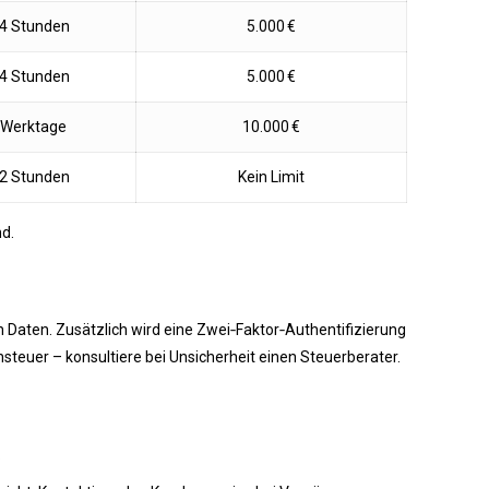
24 Stunden
5.000 €
24 Stunden
5.000 €
 Werktage
10.000 €
12 Stunden
Kein Limit
d.
n Daten. Zusätzlich wird eine Zwei‑Faktor‑Authentifizierung
euer – konsultiere bei Unsicherheit einen Steuerberater.
.