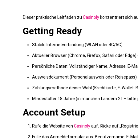
Dieser praktische Leitfaden zu
Casinoly
konzentriert sich a
Getting Ready
Stabile Internetverbindung (WLAN oder 4G/5G)
Aktueller Browser (Chrome, Firefox, Safari oder Edge
Persönliche Daten: Vollständiger Name, Adresse, E‑M
Ausweisdokument (Personalausweis oder Reisepass) f
Zahlungsmethode deiner Wahl (Kreditkarte, E‑Wallet
Mindestalter 18 Jahre (in manchen Ländern 21 – bitte
Account Setup
Rufe die Website von
Casinoly
auf. Klicke auf „Registri
Fülle das Anmeldeformular aus: Benutzername, E‑Mail