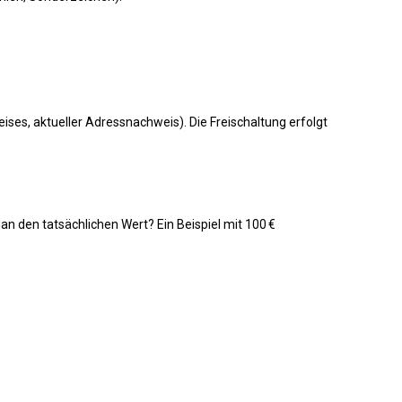
ses, aktueller Adressnachweis). Die Freischaltung erfolgt
an den tatsächlichen Wert? Ein Beispiel mit 100 €