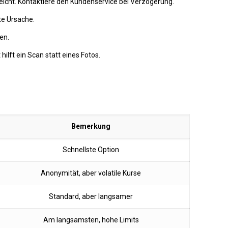
eicht. Kontaktiere den Kundenservice bei Verzögerung.
te Ursache.
en.
lft ein Scan statt eines Fotos.
Bemerkung
Schnellste Option
Anonymität, aber volatile Kurse
Standard, aber langsamer
Am langsamsten, hohe Limits