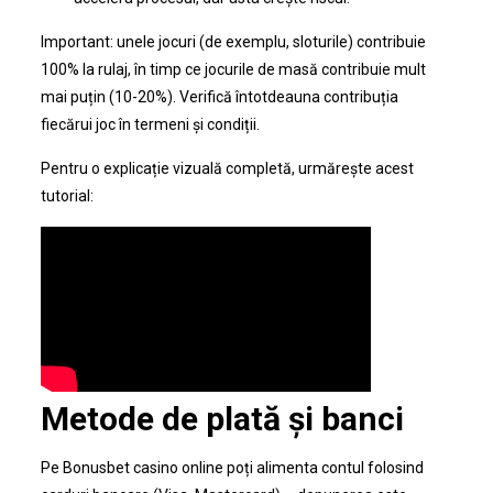
Important: unele jocuri (de exemplu, sloturile) contribuie
100% la rulaj, în timp ce jocurile de masă contribuie mult
mai puțin (10-20%). Verifică întotdeauna contribuția
fiecărui joc în termeni și condiții.
Pentru o explicație vizuală completă, urmărește acest
tutorial:
Metode de plată și banci
Pe Bonusbet casino online poți alimenta contul folosind