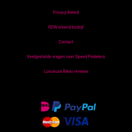
Privacy Beleid
RDW erkend bedrijf
Contact
Veelgestelde vragen over Speed Pedelecs
Luxueuze Bikes reviews