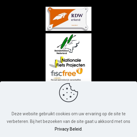
Deze website gebruikt cookies om uw ervaring op de site te
verbeteren. Bij het bezoeken van de site gaat u akkoord met ons
© Luxueuze Bikes. Alle rechten voorbehouden. 2026 |
Privacy Beleid
.
Webdesign:
Chuck's Webdesign