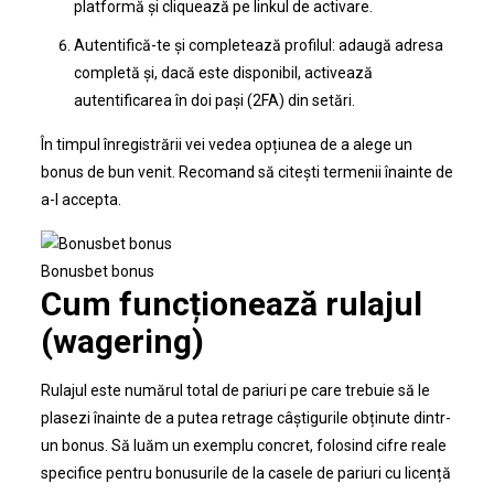
platformă și cliquează pe linkul de activare.
Autentifică-te și completează profilul: adaugă adresa
completă și, dacă este disponibil, activează
autentificarea în doi pași (2FA) din setări.
În timpul înregistrării vei vedea opțiunea de a alege un
bonus de bun venit. Recomand să citești termenii înainte de
a-l accepta.
Bonusbet bonus
Cum funcționează rulajul
(wagering)
Rulajul este numărul total de pariuri pe care trebuie să le
plasezi înainte de a putea retrage câștigurile obținute dintr-
un bonus. Să luăm un exemplu concret, folosind cifre reale
specifice pentru bonusurile de la casele de pariuri cu licență