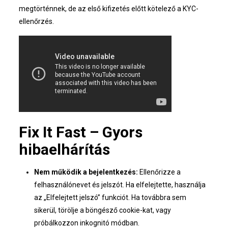
megtörténnek, de az első kifizetés előtt kötelező a KYC-
ellenőrzés.
Fix It Fast – Gyors
hibaelhárítás
Nem működik a bejelentkezés:
Ellenőrizze a
felhasználónevet és jelszót. Ha elfelejtette, használja
az „Elfelejtett jelszó” funkciót. Ha továbbra sem
sikerül, törölje a böngésző cookie-kat, vagy
próbálkozzon inkognitó módban.