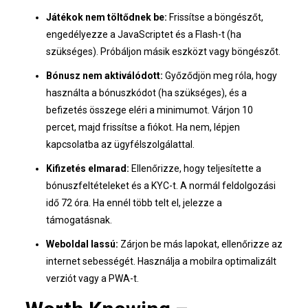
Játékok nem töltődnek be:
Frissítse a böngészőt,
engedélyezze a JavaScriptet és a Flash-t (ha
szükséges). Próbáljon másik eszközt vagy böngészőt.
Bónusz nem aktiválódott:
Győződjön meg róla, hogy
használta a bónuszkódot (ha szükséges), és a
befizetés összege eléri a minimumot. Várjon 10
percet, majd frissítse a fiókot. Ha nem, lépjen
kapcsolatba az ügyfélszolgálattal.
Kifizetés elmarad:
Ellenőrizze, hogy teljesítette a
bónuszfeltételeket és a KYC-t. A normál feldolgozási
idő 72 óra. Ha ennél több telt el, jelezze a
támogatásnak.
Weboldal lassú:
Zárjon be más lapokat, ellenőrizze az
internet sebességét. Használja a mobilra optimalizált
verziót vagy a PWA-t.