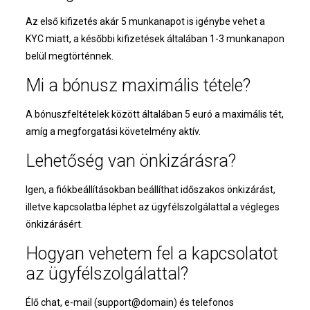
Az első kifizetés akár 5 munkanapot is igénybe vehet a
KYC miatt, a későbbi kifizetések általában 1-3 munkanapon
belül megtörténnek.
Mi a bónusz maximális tétele?
A bónuszfeltételek között általában 5 euró a maximális tét,
amíg a megforgatási követelmény aktív.
Lehetőség van önkizárásra?
Igen, a fiókbeállításokban beállíthat időszakos önkizárást,
illetve kapcsolatba léphet az ügyfélszolgálattal a végleges
önkizárásért.
Hogyan vehetem fel a kapcsolatot
az ügyfélszolgálattal?
Élő chat, e-mail (support@domain) és telefonos