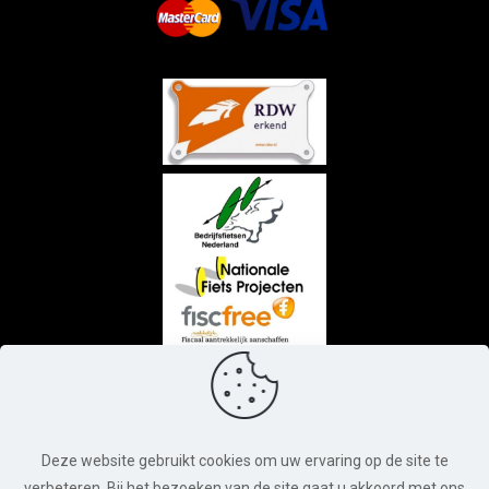
Deze website gebruikt cookies om uw ervaring op de site te
verbeteren. Bij het bezoeken van de site gaat u akkoord met ons