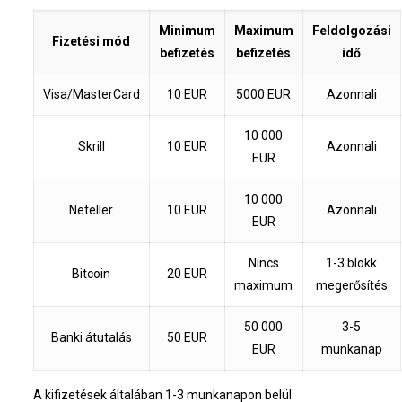
Minimum
Maximum
Feldolgozási
Fizetési mód
befizetés
befizetés
idő
Visa/MasterCard
10 EUR
5000 EUR
Azonnali
10 000
Skrill
10 EUR
Azonnali
EUR
10 000
Neteller
10 EUR
Azonnali
EUR
Nincs
1-3 blokk
Bitcoin
20 EUR
maximum
megerősítés
50 000
3-5
Banki átutalás
50 EUR
EUR
munkanap
A kifizetések általában 1-3 munkanapon belül