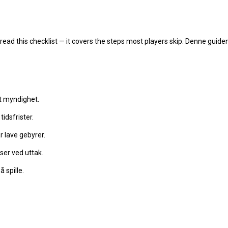
 read this checklist — it covers the steps most players skip. Denne guid
nt myndighet.
idsfrister.
 lave gebyrer.
ser ved uttak.
 spille.