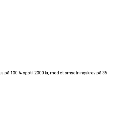
us på 100 % opptil 2000 kr, med et omsetningskrav på 35