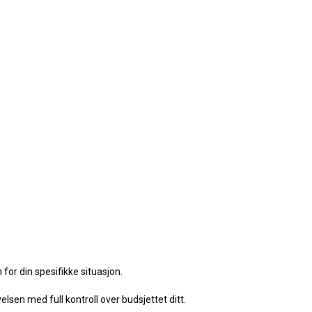
for din spesifikke situasjon.
sen med full kontroll over budsjettet ditt.