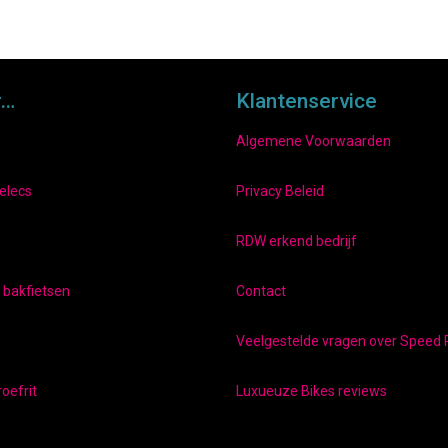
r…
Klantenservice
Algemene Voorwaarden
elecs
Privacy Beleid
RDW erkend bedrijf
e bakfietsen
Contact
Veelgestelde vragen over Speed 
oefrit
Luxueuze Bikes reviews