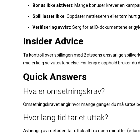
Bonus ikke aktivert:
Mange bonuser krever en kampanje
Spill laster ikke:
Oppdater nettleseren eller tøm hurtig
Verifisering avvist:
Sørg for at ID-dokumentene er gyldi
Insider Advice
Ta kontroll over spillingen med Betssons ansvarlige spillverk
midlertidig selvutestengelse. For lengre opphold bruker du 
Quick Answers
Hva er omsetningskrav?
Omsetningskravet angir hvor mange ganger du må satse bon
Hvor lang tid tar et uttak?
Avhengig av metoden tar uttak alt fra noen minutter (e-lom