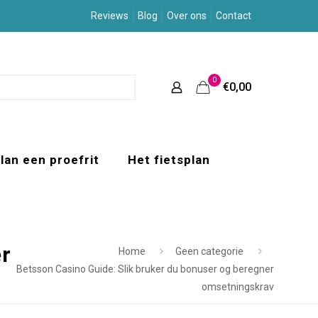
Reviews
Blog
Over ons
Contact
0
€0,00
lan een proefrit
Het fietsplan
er
Home
Geen categorie
Betsson Casino Guide: Slik bruker du bonuser og beregner
omsetningskrav