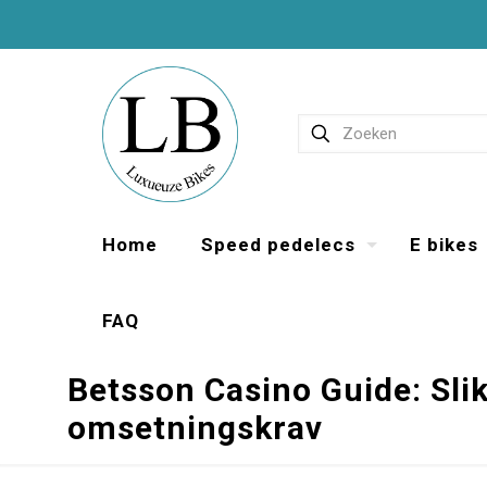
Home
Speed pedelecs
E bikes
FAQ
Betsson Casino Guide: Sli
omsetningskrav