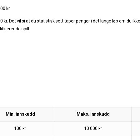
800 kr
 kr. Det vil si at du statistisk sett taper penger i det lange løp om du i
fiserende spill.
Min. innskudd
Maks. innskudd
100 kr
10 000 kr