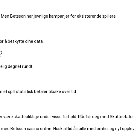
 Men Betsson har jevnlige kampanjer for eksisterende spillere.
or å beskytte dine data.
?
gelig døgnet rundt.
 spill statistisk betaler tilbake over tid.
er være skattepliktige under visse forhold. Rådfør deg med Skatteetaten 
ed Betsson casino online. Husk alltid å spille med omhu, og nyt opplevel