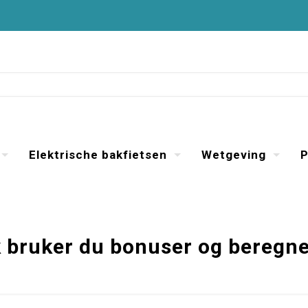
Elektrische bakfietsen
Wetgeving
P
k bruker du bonuser og beregn