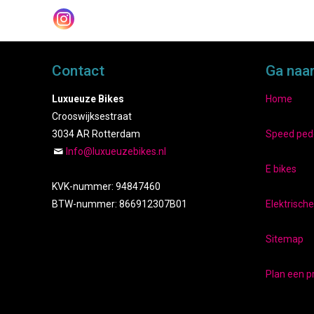
Contact
Ga naa
Luxueuze Bikes
Home
Crooswijksestraat
3034 AR Rotterdam
Speed ped
Info@luxueuzebikes.nl
E bikes
KVK-nummer: 94847460
BTW-nummer: 866912307B01
Elektrisch
Sitemap
Plan een pr