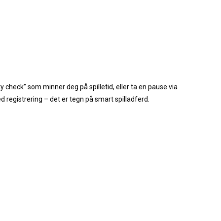
y check” som minner deg på spilletid, eller ta en pause via
 registrering – det er tegn på smart spilladferd.