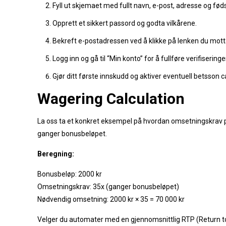
Fyll ut skjemaet med fullt navn, e-post, adresse og fød
Opprett et sikkert passord og godta vilkårene.
Bekreft e-postadressen ved å klikke på lenken du mott
Logg inn og gå til “Min konto” for å fullføre verifiseri
Gjør ditt første innskudd og aktiver eventuell betsson 
Wagering Calculation
La oss ta et konkret eksempel på hvordan omsetningskrav p
ganger bonusbeløpet.
Beregning:
Bonusbeløp: 2000 kr
Omsetningskrav: 35x (ganger bonusbeløpet)
Nødvendig omsetning: 2000 kr × 35 = 70 000 kr
Velger du automater med en gjennomsnittlig RTP (Return to