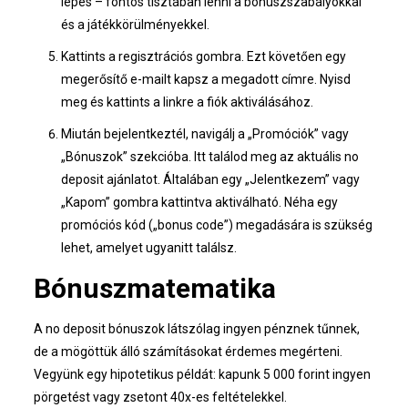
lépés – fontos tisztában lenni a bónuszszabályokkal
és a játékkörülményekkel.
Kattints a regisztrációs gombra. Ezt követően egy
megerősítő e-mailt kapsz a megadott címre. Nyisd
meg és kattints a linkre a fiók aktiválásához.
Miután bejelentkeztél, navigálj a „Promóciók” vagy
„Bónuszok” szekcióba. Itt találod meg az aktuális no
deposit ajánlatot. Általában egy „Jelentkezem” vagy
„Kapom” gombra kattintva aktiválható. Néha egy
promóciós kód („bonus code”) megadására is szükség
lehet, amelyet ugyanitt találsz.
Bónuszmatematika
A no deposit bónuszok látszólag ingyen pénznek tűnnek,
de a mögöttük álló számításokat érdemes megérteni.
Vegyünk egy hipotetikus példát: kapunk 5 000 forint ingyen
pörgetést vagy zsetont 40x-es feltételekkel.