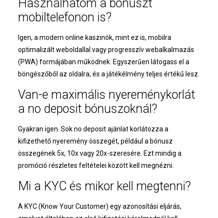
Használhatom a bónuszt
mobiltelefonon is?
Igen, a modern online kaszinók, mint ez is, mobilra
optimalizált weboldallal vagy progresszív webalkalmazás
(PWA) formájában működnek. Egyszerűen látogass el a
böngészőből az oldalra, és a játékélmény teljes értékű lesz.
Van-e maximális nyereménykorlát
a no deposit bónuszoknál?
Gyakran igen. Sok no deposit ajánlat korlátozza a
kifizethető nyeremény összegét, például a bónusz
összegének 5x, 10x vagy 20x-szeresére. Ezt mindig a
promóció részletes feltételei között kell megnézni.
Mi a KYC és mikor kell megtenni?
A KYC (Know Your Customer) egy azonosítási eljárás,