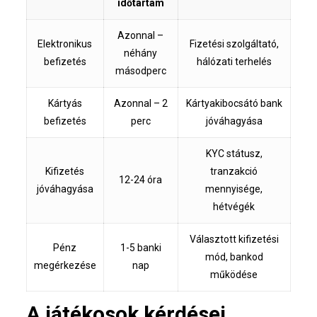
időtartam
Azonnal –
Elektronikus
Fizetési szolgáltató,
néhány
befizetés
hálózati terhelés
másodperc
Kártyás
Azonnal – 2
Kártyakibocsátó bank
befizetés
perc
jóváhagyása
KYC státusz,
Kifizetés
tranzakció
12-24 óra
jóváhagyása
mennyisége,
hétvégék
Választott kifizetési
Pénz
1-5 banki
mód, bankod
megérkezése
nap
működése
A játékosok kérdései