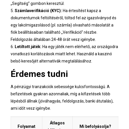
„Segítség” gombon keresztül.
5.
Számlaverifikáció (KYC):
Ha értesítést kapsz a
dokumentumok feltöltéséről, töltsd fel az igazolványod és
egy lakcímigazolásod (pl. számla) olvasható másolatát a
fiók beállításaiban található „Verifikáció” részbe.
Feldolgozás általában 24-48 órát vesz igénybe.
6.
Letiltott játék:
Ha egy játék nem elérhető, az országodra
vonatkozó korlátozások miatt lehet. Használd a kaszinó
belső keresőjét alternatívák megtalálásához.
Érdemes tudni
A pénzügyi tranzakciók sebessége kulcsfontosságú. A
befizetések gyakran azonnaliak, míg a kifizetések több
lépésből állnak (jóváhagyás, feldolgozás, banki átutalás),
ami időt vesz igénybe.
Átlagos
Folyamat
Mi befolyásolja?