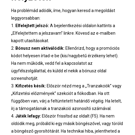
Ha problémád adódik, íme, hogyan keresd a megoldást
leggyorsabban:
1.
Elfelejtett jelszó:
A bejelentkezési oldalon kattints a
„Elfelejtettem a jelszavam” linkre. Kövesd az e-mailben
kapott utasításokat.
2.
Bónusz nem aktiválódik:
Ellenőrizd, hogy a promóciós
kódot helyesen írtad-e be (kis/nagybetű érzékeny lehet).
Ha nem működik, vedd fel a kapcsolatot az
ügyfélszolgálattal, és küldd el nekik a bónusz oldal
screenshotját.
3.
Kifizetés késik:
Először nézd meg a „Tranzakciók” vagy
„Kifizetési előzmények” szekciót a fiókodban. Ha ott
függőben van, várj a feltüntetett határidő végéig. Ha letelt,
írj a támogatásnak a tranzakció azonosító számával.
4.
Játék lefagy:
Először frissítsd az oldalt (F5). Ha nem
oldódik meg, próbáld ki egy másik böngészővel, vagy töröld
a böngésző gyorsítótárát. Ha technikai hiba, jelentheted a