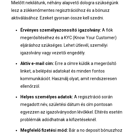
Mielőtt nekilátunk, néhány alapvető dologra szükségünk
lesz a zökkenőmentes regisztrációhoz és a bónusz
aktiválásához. Ezeket gyorsan össze kell szedni.
Érvényes személyazonosító igazolvány:
A fiók
megerősítéséhez és a KYC (Know Your Customer)
eljáráshoz szükséges. Lehet útlevél, személyi
igazolvány vagy vezetői engedély.
Aktív e-mail cím:
Erre a címre küldik a megerősítő
linket, a belépési adatokat és minden fontos
kommunikációt. Használj olyat, amit rendszeresen
ellenőrzöl.
Helyes személyes adatok:
A regisztráció során
megadott név, születési dátum és cím pontosan
egyezzen az igazolványodon lévőkkel. Eltérés esetén
problémák adódhatnak a kifizetéseknél.
Megfelelő fizetési mód:
Bár a no deposit bónuszhoz