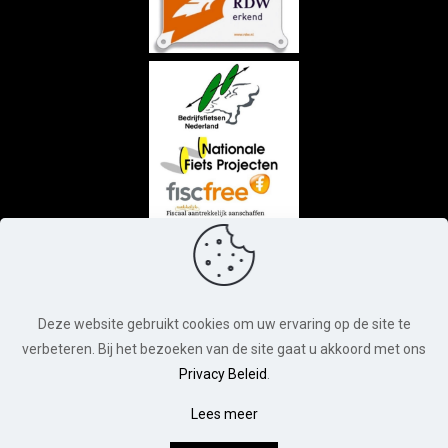
Deze website gebruikt cookies om uw ervaring op de site te
verbeteren. Bij het bezoeken van de site gaat u akkoord met ons
© Luxueuze Bikes. Alle rechten voorbehouden. 2026 |
Privacy Beleid
.
Webdesign:
Chuck's Webdesign
0
Lees meer