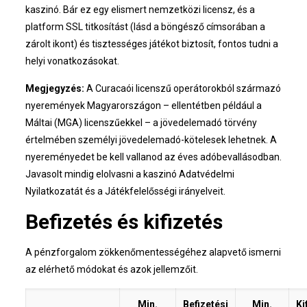
kaszinó. Bár ez egy elismert nemzetközi licensz, és a
platform SSL titkosítást (lásd a böngésző címsorában a
zárolt ikont) és tisztességes játékot biztosít, fontos tudni a
helyi vonatkozásokat.
Megjegyzés:
A Curacaói licenszű operátorokból származó
nyeremények Magyarországon – ellentétben például a
Máltai (MGA) licenszűekkel – a jövedelemadó törvény
értelmében személyi jövedelemadó-kötelesek lehetnek. A
nyereményedet be kell vallanod az éves adóbevallásodban.
Javasolt mindig elolvasni a kaszinó Adatvédelmi
Nyilatkozatát és a Játékfelelősségi irányelveit.
Befizetés és kifizetés
A pénzforgalom zökkenőmentességéhez alapvető ismerni
az elérhető módokat és azok jellemzőit.
Min.
Befizetési
Min.
Ki