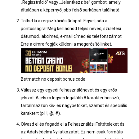
„Regisztráció” vagy „Jelentkezz be” gombot, amely
általában a képernyő jobb felső sarkában található.
Töltsd ki a regisztrációs űrlapot. Figyelj oda a
pontosságra! Meg kell adnod teljes neved, születési
dátumod, lakcímed, e-mail címed és telefonszámot.
Erre a címre fogják küldeni a megerősítő linket.
Betmatch no deposit bonus code
Válassz egy egyedi felhasználónevet és egy erős
jelszót. A jelszó legyen legalább 8 karakter hosszú,
tartalmazzon kis- és nagybetűket, számot és speciális
karaktert (pl. !, @, #).
Olvasd el és fogadd el a Felhasználási Feltételeket és
az Adatvédelmi Nyilatkozatot. Ez nem csak formális