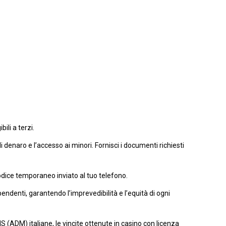
bili a terzi.
di denaro e l’accesso ai minori. Fornisci i documenti richiesti
 codice temporaneo inviato al tuo telefono.
dipendenti, garantendo l’imprevedibilità e l’equità di ogni
S (ADM) italiane, le vincite ottenute in casino con licenza