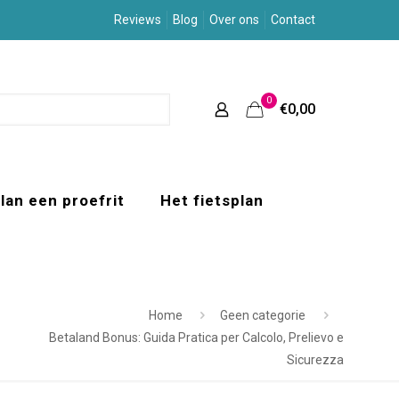
Reviews
Blog
Over ons
Contact
0
€0,00
lan een proefrit
Het fietsplan
Home
Geen categorie
Betaland Bonus: Guida Pratica per Calcolo, Prelievo e
Sicurezza