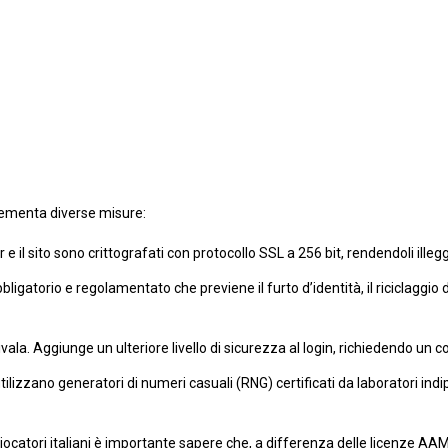
plementa diverse misure:
r e il sito sono crittografati con protocollo SSL a 256 bit, rendendoli illeggi
bligatorio e regolamentato che previene il furto d’identità, il riciclaggio 
ttivala. Aggiunge un ulteriore livello di sicurezza al login, richiedendo un
t, utilizzano generatori di numeri casuali (RNG) certificati da laboratori in
giocatori italiani è importante sapere che, a differenza delle licenze AAM