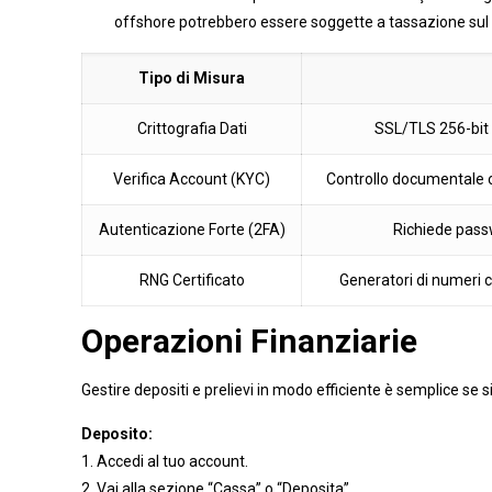
offshore potrebbero essere soggette a tassazione sul r
Tipo di Misura
Crittografia Dati
SSL/TLS 256-bit p
Verifica Account (KYC)
Controllo documentale o
Autenticazione Forte (2FA)
Richiede pass
RNG Certificato
Generatori di numeri c
Operazioni Finanziarie
Gestire depositi e prelievi in modo efficiente è semplice se 
Deposito:
1. Accedi al tuo account.
2. Vai alla sezione “Cassa” o “Deposita”.