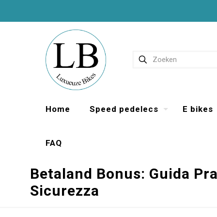
Home
Speed pedelecs
E bikes
FAQ
Betaland Bonus: Guida Prat
Sicurezza