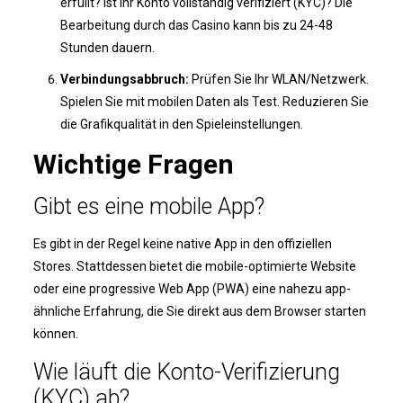
erfüllt? Ist Ihr Konto vollständig verifiziert (KYC)? Die
Bearbeitung durch das Casino kann bis zu 24-48
Stunden dauern.
Verbindungsabbruch:
Prüfen Sie Ihr WLAN/Netzwerk.
Spielen Sie mit mobilen Daten als Test. Reduzieren Sie
die Grafikqualität in den Spieleinstellungen.
Wichtige Fragen
Gibt es eine mobile App?
Es gibt in der Regel keine native App in den offiziellen
Stores. Stattdessen bietet die mobile-optimierte Website
oder eine progressive Web App (PWA) eine nahezu app-
ähnliche Erfahrung, die Sie direkt aus dem Browser starten
können.
Wie läuft die Konto-Verifizierung
(KYC) ab?