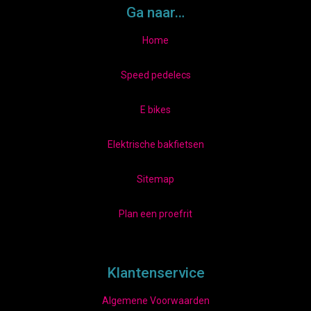
Ga naar…
Home
Speed pedelecs
E bikes
Elektrische bakfietsen
Sitemap
Plan een proefrit
Klantenservice
Algemene Voorwaarden