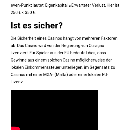
even-Punkt lautet: Eigenkapital ≥ Erwarteter Verlust. Hier ist
250 € < 350 €.
Ist es sicher?
Die Sicherheit eines Casinos hängt von mehreren Faktoren
ab. Das Casino wird von der Regierung von Curaçao
lizenziert. Für Spieler aus der EU bedeutet dies, dass
Gewinne aus einem solchen Casino möglicherweise der
lokalen Einkommenssteuer unterliegen, im Gegensatz zu
Casinos mit einer MGA- (Malta) oder einer lokalen EU-
Lizenz.