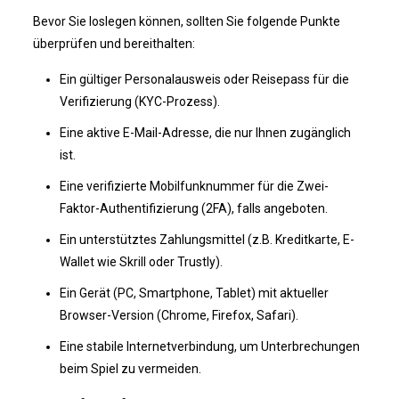
Bevor Sie loslegen können, sollten Sie folgende Punkte
überprüfen und bereithalten:
Ein gültiger Personalausweis oder Reisepass für die
Verifizierung (KYC-Prozess).
Eine aktive E-Mail-Adresse, die nur Ihnen zugänglich
ist.
Eine verifizierte Mobilfunknummer für die Zwei-
Faktor-Authentifizierung (2FA), falls angeboten.
Ein unterstütztes Zahlungsmittel (z.B. Kreditkarte, E-
Wallet wie Skrill oder Trustly).
Ein Gerät (PC, Smartphone, Tablet) mit aktueller
Browser-Version (Chrome, Firefox, Safari).
Eine stabile Internetverbindung, um Unterbrechungen
beim Spiel zu vermeiden.