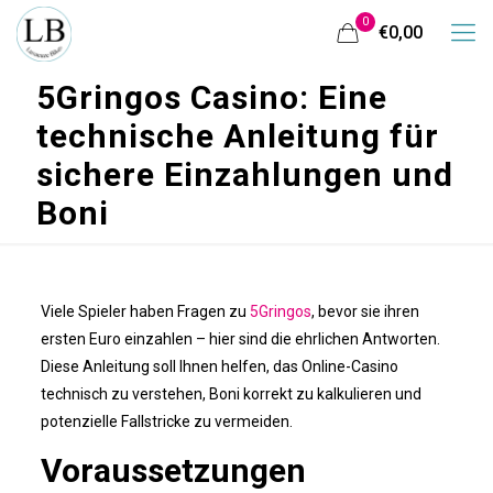
0
€0,00
5Gringos Casino: Eine
technische Anleitung für
sichere Einzahlungen und
Boni
Viele Spieler haben Fragen zu
5Gringos
, bevor sie ihren
ersten Euro einzahlen – hier sind die ehrlichen Antworten.
Diese Anleitung soll Ihnen helfen, das Online-Casino
technisch zu verstehen, Boni korrekt zu kalkulieren und
potenzielle Fallstricke zu vermeiden.
Voraussetzungen