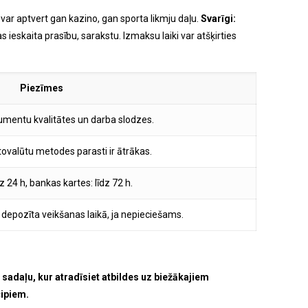
r aptvert gan kazino, gan sporta likmju daļu.
Svarīgi:
eskaita prasību, sarakstu. Izmaksu laiki var atšķirties
Piezīmes
umentu kvalitātes un darba slodzes.
tovalūtu metodes parasti ir ātrākas.
dz 24 h, bankas kartes: līdz 72 h.
epozīta veikšanas laikā, ja nepieciešams.
sadaļu, kur atradīsiet atbildes uz biežākajiem
cipiem.