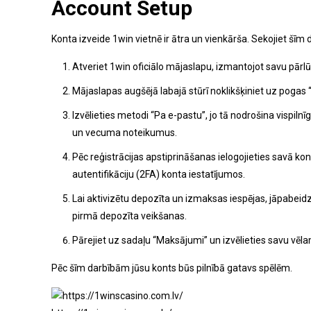
Account Setup
Konta izveide 1win vietnē ir ātra un vienkārša. Sekojiet šīm d
Atveriet 1win oficiālo mājaslapu, izmantojot savu p
Mājaslapas augšējā labajā stūrī noklikšķiniet uz pogas “
Izvēlieties metodi “Pa e-pastu”, jo tā nodrošina vispilnī
un vecuma noteikumus.
Pēc reģistrācijas apstiprināšanas ielogojieties savā ko
autentifikāciju (2FA) konta iestatījumos.
Lai aktivizētu depozīta un izmaksas iespējas, jāpabeidz p
pirmā depozīta veikšanas.
Pārejiet uz sadaļu “Maksājumi” un izvēlieties savu vēl
Pēc šīm darbībām jūsu konts būs pilnībā gatavs spēlēm.