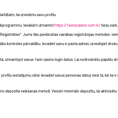
arbībām, lai izveidotu savu profilu:
ārlūkprogrammu. Iesakām izmantot
https://1winscasino.com.lv/
tiešu sait
Reģistrēties”. Jums tiks piedāvātas vairākas reģistrācijas metodes: viena
gāko kontroles pārvaldību. Ievadiet savu e-pasta adresi, izveidojiet drošu
ntā, izmantojot savus 1win casino login datus. Lai nodrošinātu papildu dr
rofilu iestatījumu cilnē. Ievadiet savus personas datus tieši tā, kā tie i
amo depozīta veikšanas metodi. Veiciet minimālo depozītu, lai aktivizētu