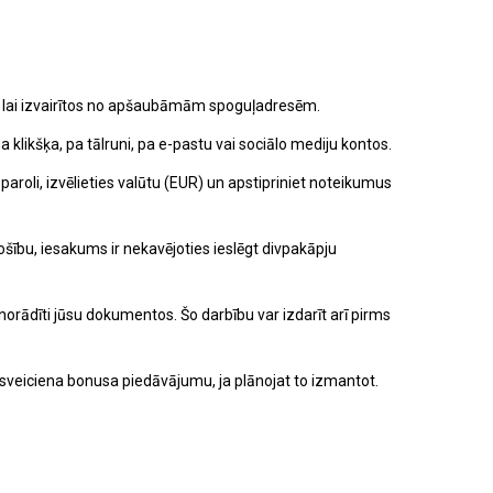
i, lai izvairītos no apšaubāmām spoguļadresēm.
 klikšķa, pa tālruni, pa e-pastu vai sociālo mediju kontos.
 paroli, izvēlieties valūtu (EUR) un apstipriniet noteikumus
ošību, iesakums ir nekavējoties ieslēgt divpakāpju
r norādīti jūsu dokumentos. Šo darbību var izdarīt arī pirms
 sveiciena bonusa piedāvājumu, ja plānojat to izmantot.