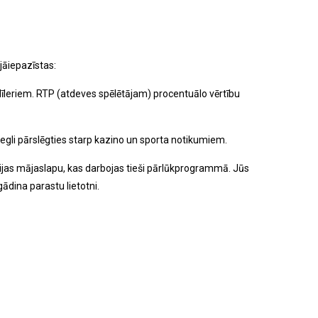
jāiepazīstas:
dīleriem. RTP (atdeves spēlētājam) procentuālo vērtību
iegli pārslēgties starp kazino un sporta notikumiem.
sijas mājaslapu, kas darbojas tieši pārlūkprogrammā. Jūs
gādina parastu lietotni.