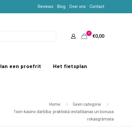
Reviews
Blog
Over ons
Contact
0
€0,00
lan een proefrit
Het fietsplan
Home
Geen categorie
1win-kasino darbība: praktiskā iestatīšanas un bonusa
rokasgrāmata