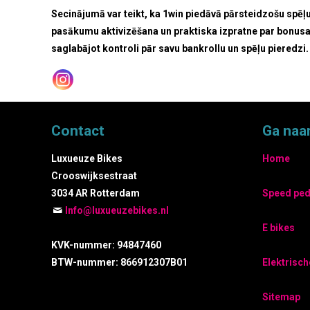
Secinājumā var teikt, ka 1win piedāvā pārsteidzošu spēļ
pasākumu aktivizēšana un praktiska izpratne par bonusa 
saglabājot kontroli pār savu bankrollu un spēļu pieredzi.
Contact
Ga naa
Luxueuze Bikes
Home
Crooswijksestraat
3034 AR Rotterdam
Speed ped
Info@luxueuzebikes.nl
E bikes
KVK-nummer: 94847460
BTW-nummer: 866912307B01
Elektrisch
Sitemap