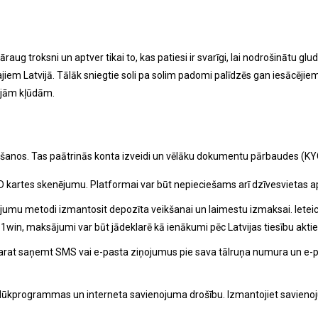
aug troksni un aptver tikai to, kas patiesi ir svarīgi, lai nodrošinātu gl
jiem Latvijā. Tālāk sniegtie soli pa solim padomi palīdzēs gan iesācējiem
kajām kļūdām.
vošanos. Tas paātrinās konta izveidi un vēlāku dokumentu pārbaudes (KYC)
ID kartes skenējumu. Platformai var būt nepieciešams arī dzīvesvietas
umu metodi izmantosit depozīta veikšanai un laimestu izmaksai. Ietei
win, maksājumi var būt jādeklarē kā ienākumi pēc Latvijas tiesību aktiem
varat saņemt SMS vai e-pasta ziņojumus pie sava tālruņa numura un e-past
lūkprogrammas un interneta savienojuma drošību. Izmantojiet savienoj