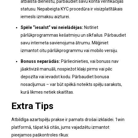
atbalsta dienestu, pārbaudiet savu konta verifikācijas
statusu. Nepabeigta KYC procedūra ir visizplatītākais
iemesls izmaksu aizturei.
Spēle “iesalst” vai neielādējas:
Notīriet
pārlūkprogrammas kešatmiņu un sīkfailus. Pārbaudiet
savu interneta savienojuma ātrumu. Mēģiniet
izmantot citu pārlūkprogrammu vai mobilo versiju.
Bonuss neparādās:
Pārliecinieties, vai bonuss nav
jāaktivizē manuāli, nospiežot klaķi pirms vai pēc
depozīta vai ievadot kodu. Pārbaudiet bonusa
nosacījumus – var būt spēkā noteikts spēļu saraksts,
kurā likmes netiek skaitītas.
Extra Tips
Atbildīga azartspēļu prakse ir pamats drošai izklaidei. 1win
platformā, tāpat kā citās, jums vajadzētu izmantot
pieejamos paškontroles rīkus: