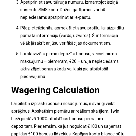
Apstipriniet savu tālruņa numuru, izmantojot īsziņā
saņemto SMS kodu. Dažos gadījumos var būt
nepieciešams apstiprināt arī e-pastu.
Pēc pieteikšanās, apmeklējiet savu profilu, lai aizpildītu
pamata informāciju (vārds, uzvārds). Šī informācija
vēlāk jāsakrīt ar jūsu verifikācijas dokumentiem.
Lai aktivizētu pirmo depozīta bonusu, veiciet pirmo
maksājumu – piemēram, €20 – un, ja nepieciešams,
aktivizējiet bonusa kodu vai klaķi pie atbilstošā
piedāvājuma.
Wagering Calculation
Lai pilnībā izprastu bonusu nosacījumus, ir svarīgi veikt
aprēķinus. Apskatīsim piemēru ar reāliem skaitļiem. 1win
bieži piedāvā 100% atbilstības bonusu pirmajam
depozītam. Pieņemsim, ka jūs noguldāt €100 un saņemat
papildus €100 bonusu līdzekļus. Kopējais konta bilance būtu