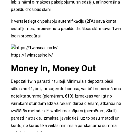
labi zināmi e-makses pakalpojumu sniedzēji), arī nodrošina
papildu drošības slāni.
Ir vērts ieslēgt divpakāpju autentifikāciju (2FA) sava konta
iestatījumos, lai pievienotu papildu drošības slāni savai 1win
login procedūrai.
https://1winscasino.lv/
Money In, Money Out
Depozīti 1win parasti ir tūlītēji. Minimālais depozīts bieži
sākas no €1, bet, lai saņemtu bonusu, var būt nepieciešama
noteikta summa (piemēram, €10). Izmaksas var ilgt no
vairākām stundām līdz vairākām darba dienām, atkarībā no
izvēlētās metodes. E-wallet maksājumi (piemēram, Skrill)
parasti ir ātrākie. Izmaksai jāveic tieši uz to pašu metodi un
kontu, no kuras tika veikts minimālā pārskaitāma summa