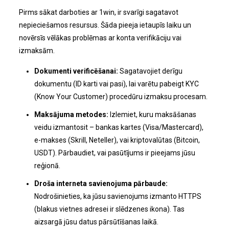
Pirms sākat darboties ar 1win, ir svarīgi sagatavot
nepieciešamos resursus. Šāda pieeja ietaupīs laiku un
novērsīs vēlākas problēmas ar konta verifikāciju vai
izmaksām.
Dokumenti verificēšanai:
Sagatavojiet derīgu
dokumentu (ID karti vai pasi), lai varētu pabeigt KYC
(Know Your Customer) procedūru izmaksu procesam.
Maksājuma metodes:
Izlemiet, kuru maksāšanas
veidu izmantosit – bankas kartes (Visa/Mastercard),
e-makses (Skrill, Neteller), vai kriptovalūtas (Bitcoin,
USDT). Pārbaudiet, vai pasūtījums ir pieejams jūsu
reģionā.
Droša interneta savienojuma pārbaude:
Nodrošinieties, ka jūsu savienojums izmanto HTTPS
(blakus vietnes adresei ir slēdzenes ikona). Tas
aizsargā jūsu datus pārsūtīšanas laikā.