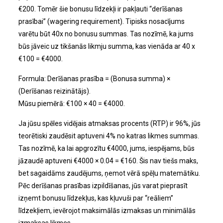
€200. Tomēr šie bonusu līdzekļi ir pakļauti “derīšanas
prasībai” (wagering requirement). Tipisks nosacījums
varētu būt 40x no bonusu summas. Tas nozīmē, ka jums
būs jāveic uz tikšanās likmju summa, kas vienāda ar 40 x
€100 = €4000.
Formula: Derīšanas prasība = (Bonusa summa) ×
(Derīšanas reizinātājs).
Mūsu piemērā: €100 × 40 = €4000.
Ja jūsu spēles vidējais atmaksas procents (RTP) ir 96%, jūs
teorētiski zaudēsit aptuveni 4% no katras likmes summas.
Tas nozīmē, ka lai apgrozītu €4000, jums, iespējams, būs
jāzaudē aptuveni €4000 × 0.04 = €160. Šis nav tiešs maks,
bet sagaidāms zaudējums, ņemot vērā spēļu matemātiku.
Pēc derīšanas prasības izpildīšanas, jūs varat pieprasīt
izņemt bonusu līdzekļus, kas kļuvuši par “reāliem”
līdzekļiem, ievērojot maksimālās izmaksas un minimālās