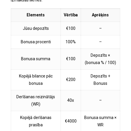
izmaksas likmes.
Elements
Vērtība
Aprēķins
Jūsu depozīts
€100
–
Bonusa procenti
100%
–
Depozīts ×
Bonusa summa
€100
(bonusa % / 100)
Kopējā bilance pēc
Depozīts +
€200
bonusa
Bonuss
Derīšanas reizinātājs
40x
–
(WR)
Kopējā derīšanas
Bonusa summa ×
€4000
prasība
WR