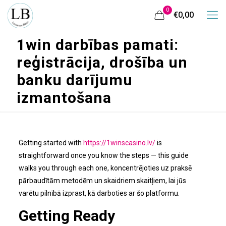
0
€0,00
1win darbības pamati:
reģistrācija, drošība un
banku darījumu
izmantošana
Getting started with
https://1winscasino.lv/
is
straightforward once you know the steps — this guide
walks you through each one, koncentrējoties uz praksē
pārbaudītām metodēm un skaidriem skaitļiem, lai jūs
varētu pilnībā izprast, kā darboties ar šo platformu.
Getting Ready