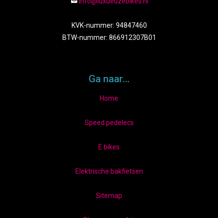
Info@luxueuzebikes.nl
KVK-nummer: 94847460
BTW-nummer: 866912307B01
Ga naar…
Home
Speed pedelecs
E bikes
Elektrische bakfietsen
Sitemap