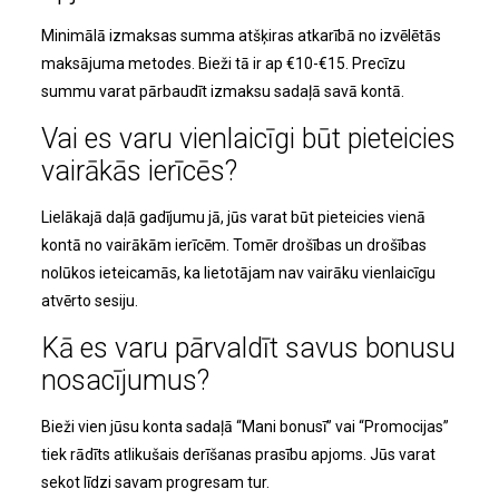
Minimālā izmaksas summa atšķiras atkarībā no izvēlētās
maksājuma metodes. Bieži tā ir ap €10-€15. Precīzu
summu varat pārbaudīt izmaksu sadaļā savā kontā.
Vai es varu vienlaicīgi būt pieteicies
vairākās ierīcēs?
Lielākajā daļā gadījumu jā, jūs varat būt pieteicies vienā
kontā no vairākām ierīcēm. Tomēr drošības un drošības
nolūkos ieteicamās, ka lietotājam nav vairāku vienlaicīgu
atvērto sesiju.
Kā es varu pārvaldīt savus bonusu
nosacījumus?
Bieži vien jūsu konta sadaļā “Mani bonusī” vai “Promocijas”
tiek rādīts atlikušais derīšanas prasību apjoms. Jūs varat
sekot līdzi savam progresam tur.