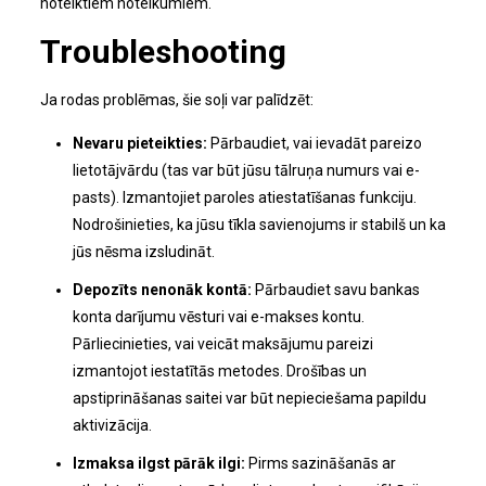
noteiktiem noteikumiem.
Troubleshooting
Ja rodas problēmas, šie soļi var palīdzēt:
Nevaru pieteikties:
Pārbaudiet, vai ievadāt pareizo
lietotājvārdu (tas var būt jūsu tālruņa numurs vai e-
pasts). Izmantojiet paroles atiestatīšanas funkciju.
Nodrošinieties, ka jūsu tīkla savienojums ir stabilš un ka
jūs nēsma izsludināt.
Depozīts nenonāk kontā:
Pārbaudiet savu bankas
konta darījumu vēsturi vai e-makses kontu.
Pārliecinieties, vai veicāt maksājumu pareizi
izmantojot iestatītās metodes. Drošības un
apstiprināšanas saitei var būt nepieciešama papildu
aktivizācija.
Izmaksa ilgst pārāk ilgi:
Pirms sazināšanās ar