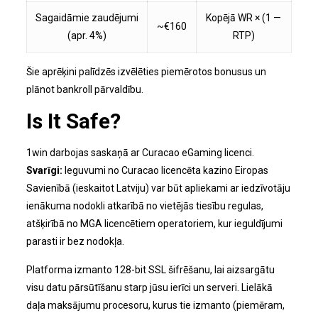
Sagaidāmie zaudējumi
Kopējā WR × (1 —
~€160
(apr. 4%)
RTP)
Šie aprēķini palīdzēs izvēlēties piemērotos bonusus un
plānot bankroll pārvaldību.
Is It Safe?
1win darbojas saskaņā ar Curacao eGaming licenci.
Svarīgi:
Ieguvumi no Curacao licencēta kazino Eiropas
Savienībā (ieskaitot Latviju) var būt apliekami ar iedzīvotāju
ienākuma nodokli atkarībā no vietējās tiesību regulas,
atšķirībā no MGA licencētiem operatoriem, kur ieguldījumi
parasti ir bez nodokļa.
Platforma izmanto 128-bit SSL šifrēšanu, lai aizsargātu
visu datu pārsūtīšanu starp jūsu ierīci un serveri. Lielākā
daļa maksājumu procesoru, kurus tie izmanto (piemēram,