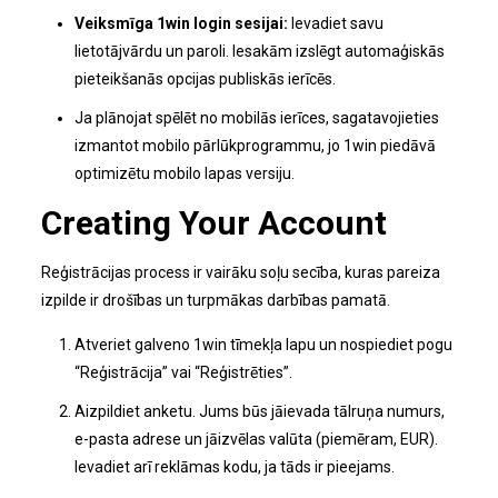
Veiksmīga 1win login sesijai:
Ievadiet savu
lietotājvārdu un paroli. Iesakām izslēgt automaģiskās
pieteikšanās opcijas publiskās ierīcēs.
Ja plānojat spēlēt no mobilās ierīces, sagatavojieties
izmantot mobilo pārlūkprogrammu, jo 1win piedāvā
optimizētu mobilo lapas versiju.
Creating Your Account
Reģistrācijas process ir vairāku soļu secība, kuras pareiza
izpilde ir drošības un turpmākas darbības pamatā.
Atveriet galveno 1win tīmekļa lapu un nospiediet pogu
“Reģistrācija” vai “Reģistrēties”.
Aizpildiet anketu. Jums būs jāievada tālruņa numurs,
e-pasta adrese un jāizvēlas valūta (piemēram, EUR).
Ievadiet arī reklāmas kodu, ja tāds ir pieejams.