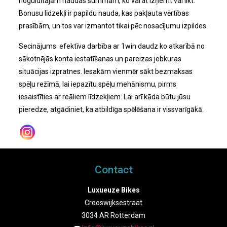
noguldītajām naudas summām, ko varat izņemt vai likt.
Bonusu līdzekļi ir papildu nauda, kas pakļauta vērtības
prasībām, un tos var izmantot tikai pēc nosacījumu izpildes.
Secinājums: efektīva darbība ar 1win daudz ko atkarībā no
sākotnējās konta iestatīšanas un pareizas jebkuras
situācijas izpratnes. Iesakām vienmēr sākt bezmaksas
spēļu režīmā, lai iepazītu spēļu mehānismu, pirms
iesaistīties ar reāliem līdzekļiem. Lai arī kāda būtu jūsu
pieredze, atgādiniet, ka atbildīga spēlēšana ir vissvarīgākā.
Contact
Luxueuze Bikes
Crooswijksestraat
3034 AR Rotterdam