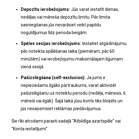
Depozītu ierobežojums:
Jūs varat iestatīt dienas,
nedēļas vai mēneša depozītu limitu. Pēc limita
sasniegšanas jūs nevarēsiet veikt papildu
noguldījumus līdz perioda beigām.
Spēles sesijas ierobežojums:
Iestatiet atgādinājumu
pēc noteikta spēlēšanas laika (piemēram, pēc 60
minūtēm) vai ierobežojumu maksimālajam ilgumam
vienā sesijā.
Pašizslēgšana (self-exclusion):
Ja jums ir
nepieciešams ilgāks pārtraukums, varat aktivizēt
pašizslēgšanu uz noteiktu periodu (nedēļa, mēnesis, 6
mēneši vai ilgāk). Šajā laikā jūsu konts tiks bloķēts un
jūs nesaņemsiet reklāmas piedāvājumus.
Šie rīki atrodami parasti sadaļā “Atbildīga azartspēle” vai
“Konta iestatījumi”.