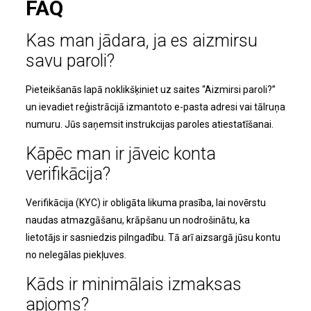
FAQ
Kas man jādara, ja es aizmirsu
savu paroli?
Pieteikšanās lapā noklikšķiniet uz saites “Aizmirsi paroli?”
un ievadiet reģistrācijā izmantoto e-pasta adresi vai tālruņa
numuru. Jūs saņemsit instrukcijas paroles atiestatīšanai.
Kāpēc man ir jāveic konta
verifikācija?
Verifikācija (KYC) ir obligāta likuma prasība, lai novērstu
naudas atmazgāšanu, krāpšanu un nodrošinātu, ka
lietotājs ir sasniedzis pilngadību. Tā arī aizsargā jūsu kontu
no nelegālas piekļuves.
Kāds ir minimālais izmaksas
apjoms?