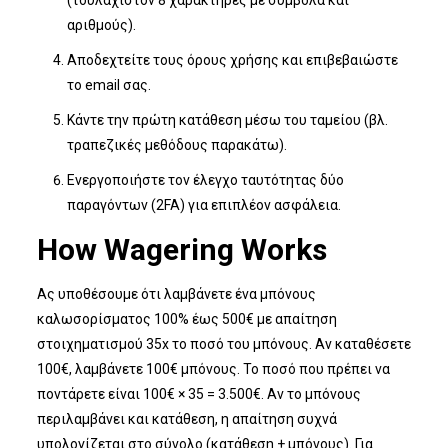
(τουλάχιστον 8 χαρακτήρες με σύμβολα και
αριθμούς).
Αποδεχτείτε τους όρους χρήσης και επιβεβαιώστε
το email σας.
Κάντε την πρώτη κατάθεση μέσω του ταμείου (βλ.
τραπεζικές μεθόδους παρακάτω).
Ενεργοποιήστε τον έλεγχο ταυτότητας δύο
παραγόντων (2FA) για επιπλέον ασφάλεια.
How Wagering Works
Ας υποθέσουμε ότι λαμβάνετε ένα μπόνους
καλωσορίσματος 100% έως 500€ με απαίτηση
στοιχηματισμού 35x το ποσό του μπόνους. Αν καταθέσετε
100€, λαμβάνετε 100€ μπόνους. Το ποσό που πρέπει να
ποντάρετε είναι 100€ × 35 = 3.500€. Αν το μπόνους
περιλαμβάνει και κατάθεση, η απαίτηση συχνά
υπολογίζεται στο σύνολο (κατάθεση + μπόνους). Για