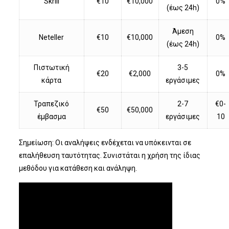
Skrill
€10
€10,000
0%
(έως 24h)
Άμεση
Neteller
€10
€10,000
0%
(έως 24h)
Πιστωτική
3-5
€20
€2,000
0%
κάρτα
εργάσιμες
Τραπεζικό
2-7
€0-
€50
€50,000
έμβασμα
εργάσιμες
10
Σημείωση: Οι αναλήψεις ενδέχεται να υπόκεινται σε
επαλήθευση ταυτότητας. Συνιστάται η χρήση της ίδιας
μεθόδου για κατάθεση και ανάληψη.