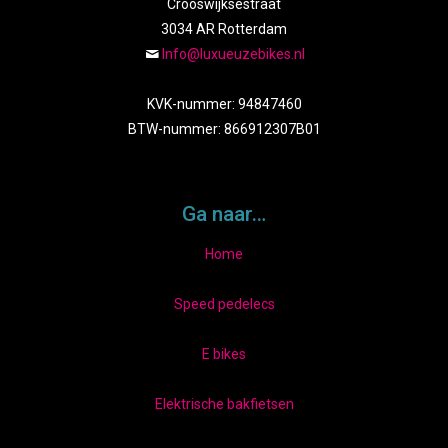
Crooswijksestraat
3034 AR Rotterdam
Info@luxueuzebikes.nl
KVK-nummer: 94847460
BTW-nummer: 866912307B01
Ga naar…
Home
Speed pedelecs
E bikes
Elektrische bakfietsen