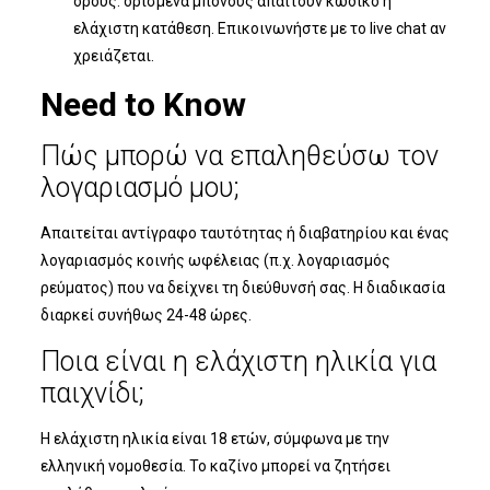
όρους: ορισμένα μπόνους απαιτούν κωδικό ή
ελάχιστη κατάθεση. Επικοινωνήστε με το live chat αν
χρειάζεται.
Need to Know
Πώς μπορώ να επαληθεύσω τον
λογαριασμό μου;
Απαιτείται αντίγραφο ταυτότητας ή διαβατηρίου και ένας
λογαριασμός κοινής ωφέλειας (π.χ. λογαριασμός
ρεύματος) που να δείχνει τη διεύθυνσή σας. Η διαδικασία
διαρκεί συνήθως 24-48 ώρες.
Ποια είναι η ελάχιστη ηλικία για
παιχνίδι;
Η ελάχιστη ηλικία είναι 18 ετών, σύμφωνα με την
ελληνική νομοθεσία. Το καζίνο μπορεί να ζητήσει