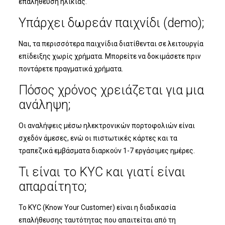
επαλήθευση ηλικίας.
Υπάρχει δωρεάν παιχνίδι (demo);
Ναι, τα περισσότερα παιχνίδια διατίθενται σε λειτουργία
επίδειξης χωρίς χρήματα. Μπορείτε να δοκιμάσετε πριν
ποντάρετε πραγματικά χρήματα.
Πόσος χρόνος χρειάζεται για μια
ανάληψη;
Οι αναλήψεις μέσω ηλεκτρονικών πορτοφολιών είναι
σχεδόν άμεσες, ενώ οι πιστωτικές κάρτες και τα
τραπεζικά εμβάσματα διαρκούν 1-7 εργάσιμες ημέρες.
Τι είναι το KYC και γιατί είναι
απαραίτητο;
Το KYC (Know Your Customer) είναι η διαδικασία
επαλήθευσης ταυτότητας που απαιτείται από τη