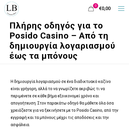
0
€0,00
Πλήρης οδηγός για το
Posido Casino – Από τη
δημιουργία λογαριασμού
έως τα μπόνους
Η δημιουργία λογαριασμού σε ένα διαδικτυακό καζίνο
είναι γρήγορη, αλλά το να γνωρίζετε ακριβώς τι να
περιμένετε σε κάθε βήμα εξοικονομεί χρόνο και
απογοήτευση. Στον παρακάτω οδηγό θα μάθετε όλα όσα
χρειάζεστε για να ξεκινήσετε με το Posido Casino, από την
εγγραφή και τα μπόνους μέχρι τις αποδόσεις και την
ασφάλεια.