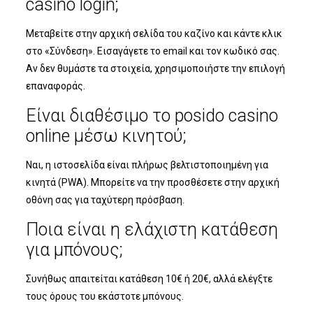
casino login;
Μεταβείτε στην αρχική σελίδα του καζίνο και κάντε κλικ
στο «Σύνδεση». Εισαγάγετε το email και τον κωδικό σας.
Αν δεν θυμάστε τα στοιχεία, χρησιμοποιήστε την επιλογή
επαναφοράς.
Είναι διαθέσιμο το posido casino
online μέσω κινητού;
Ναι, η ιστοσελίδα είναι πλήρως βελτιστοποιημένη για
κινητά (PWA). Μπορείτε να την προσθέσετε στην αρχική
οθόνη σας για ταχύτερη πρόσβαση.
Ποια είναι η ελάχιστη κατάθεση
για μπόνους;
Συνήθως απαιτείται κατάθεση 10€ ή 20€, αλλά ελέγξτε
τους όρους του εκάστοτε μπόνους.