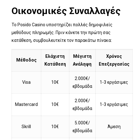
Οικονομικές Συναλλαγές
Το Posido Casino υποστηρίζει πολλές δημοφιλείς
μεθόδους πληρωμής. Πριν κάνετε την πρώτη σας
κατάθεση, συμβουλευτείτε τον παρακάτω πίνακα:
Ελάχιστη
Μέγιστη
Χρόνος
Μέθοδος
Κατάθεση
Ανάληψη
Επεξεργασίας
2.000€/
Visa
10€
1-3 εργάσιμες
εβδομάδα
2.000€/
Mastercard
10€
1-3 εργάσιμες
εβδομάδα
5.000€/
Skrill
10€
Άμεση
εβδομάδα