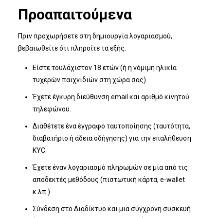
Προαπαιτούμενα
Πριν προχωρήσετε στη δημιουργία λογαριασμού,
βεβαιωθείτε ότι πληροίτε τα εξής:
Είστε τουλάχιστον 18 ετών (ή η νόμιμη ηλικία
τυχερών παιχνιδιών στη χώρα σας).
Έχετε έγκυρη διεύθυνση email και αριθμό κινητού
τηλεφώνου.
Διαθέτετε ένα έγγραφο ταυτοποίησης (ταυτότητα,
διαβατήριο ή άδεια οδήγησης) για την επαλήθευση
KYC.
Έχετε έναν λογαριασμό πληρωμών σε μία από τις
αποδεκτές μεθόδους (πιστωτική κάρτα, e-wallet
κ.λπ.).
Σύνδεση στο Διαδίκτυο και μια σύγχρονη συσκευή