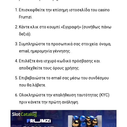
Επισκεφθείτε την επίσημη ιστοσελίδα του casino
Frumzi.
Κάντε κλικ στο κουμπί «Εγγραφή» (συνήθως πάνω
δεξιά).
Συμπληρώστε τα προσωπικά σας στοιχεία: όνομα,
email, ημερομηνία γέννησης.
Επιλέξτε ένα ισχυρό κωδικό πρόσβασης και
αποδεχθείτε τους όρους χρήσης.
Επιβεβαιώστε το email σας μέσω του συνδέσμου
που θα λάβετε.
Ολοκληρώστε την επαλήθευση ταυτότητας (KYC)
πριν κάνετε την πρώτη ανάληψη.