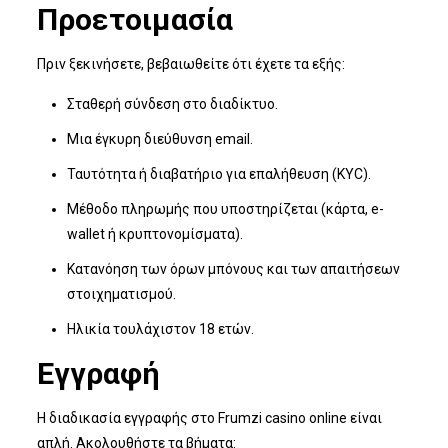
Προετοιμασία
Πριν ξεκινήσετε, βεβαιωθείτε ότι έχετε τα εξής:
Σταθερή σύνδεση στο διαδίκτυο.
Μια έγκυρη διεύθυνση email.
Ταυτότητα ή διαβατήριο για επαλήθευση (KYC).
Μέθοδο πληρωμής που υποστηρίζεται (κάρτα, e-
wallet ή κρυπτονομίσματα).
Κατανόηση των όρων μπόνους και των απαιτήσεων
στοιχηματισμού.
Ηλικία τουλάχιστον 18 ετών.
Εγγραφή
Η διαδικασία εγγραφής στο Frumzi casino online είναι
απλή. Ακολουθήστε τα βήματα: