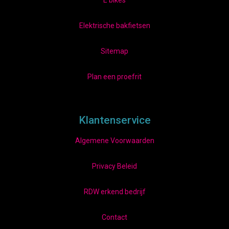
E bikes
Elektrische bakfietsen
Sitemap
Plan een proefrit
Klantenservice
Algemene Voorwaarden
Privacy Beleid
RDW erkend bedrijf
Contact