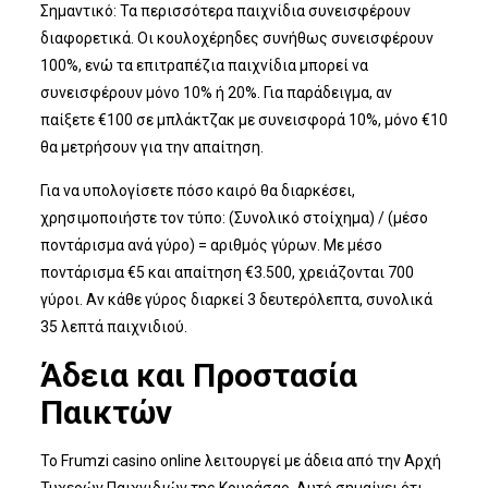
Σημαντικό: Τα περισσότερα παιχνίδια συνεισφέρουν
διαφορετικά. Οι κουλοχέρηδες συνήθως συνεισφέρουν
100%, ενώ τα επιτραπέζια παιχνίδια μπορεί να
συνεισφέρουν μόνο 10% ή 20%. Για παράδειγμα, αν
παίξετε €100 σε μπλάκτζακ με συνεισφορά 10%, μόνο €10
θα μετρήσουν για την απαίτηση.
Για να υπολογίσετε πόσο καιρό θα διαρκέσει,
χρησιμοποιήστε τον τύπο: (Συνολικό στοίχημα) / (μέσο
ποντάρισμα ανά γύρο) = αριθμός γύρων. Με μέσο
ποντάρισμα €5 και απαίτηση €3.500, χρειάζονται 700
γύροι. Αν κάθε γύρος διαρκεί 3 δευτερόλεπτα, συνολικά
35 λεπτά παιχνιδιού.
Άδεια και Προστασία
Παικτών
Το Frumzi casino online λειτουργεί με άδεια από την Αρχή