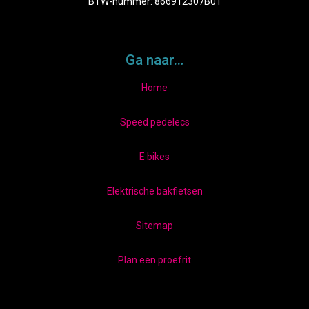
BTW-nummer: 866912307B01
Ga naar…
Home
Speed pedelecs
E bikes
Elektrische bakfietsen
Sitemap
Plan een proefrit