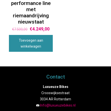
performance line
met
riemaandrijving
nieuwstaat
€
4.249,00
€
7.500,00
Toevoegen aan
winkelwagen
Contact
Luxueuze Bikes
Crooswijksestraat
3034 AR Rotterdam
Info@luxueuzebikes.nl