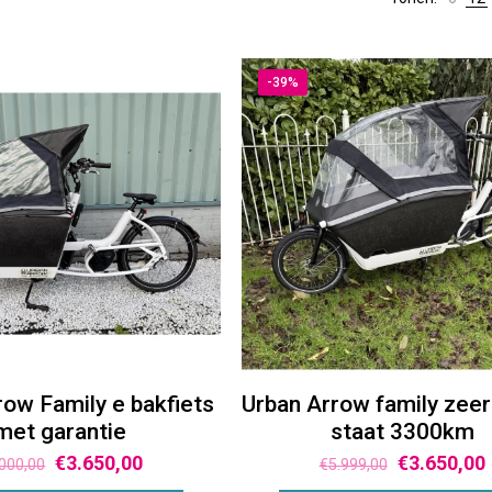
-39%
row Family e bakfiets
Urban Arrow family zee
met garantie
staat 3300km
€
3.650,00
€
3.650,00
.000,00
€
5.999,00