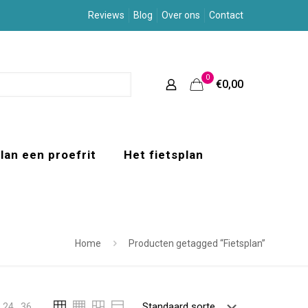
Reviews
Blog
Over ons
Contact
0
€0,00
lan een proefrit
Het fietsplan
Home
Producten getagged “Fietsplan”
24
36