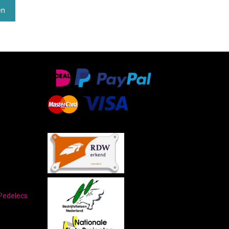
en
Pedelecs