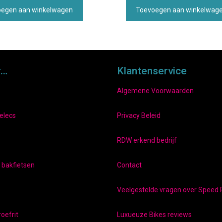
egen aan winkelwagen
Toevoegen aan winkelwag
r…
Klantenservice
Algemene Voorwaarden
elecs
Privacy Beleid
RDW erkend bedrijf
e bakfietsen
Contact
Veelgestelde vragen over Speed 
oefrit
Luxueuze Bikes reviews