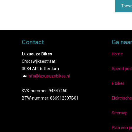
Toevo
Contact
Ga naa
Luxueuze Bikes
Home
Crooswijksestraat
3034 AR Rotterdam
Speed ped
Info@luxueuzebikes.nl
E bikes
KVK-nummer: 94847460
BTW-nummer: 866912307B01
Elektrisch
Sitemap
Plan een pr