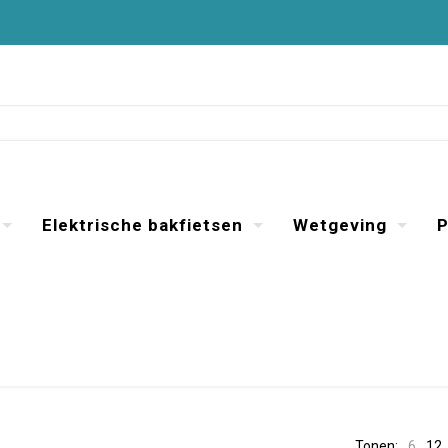
Elektrische bakfietsen
Wetgeving
P
Tonen:
6
12