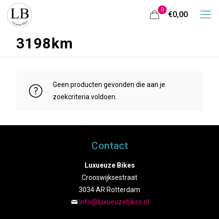
0
€0,00
3198km
Geen producten gevonden die aan je
zoekcriteria voldoen.
Contact
Luxueuze Bikes
Crooswijksestraat
3034 AR Rotterdam
Info@luxueuzebikes.nl